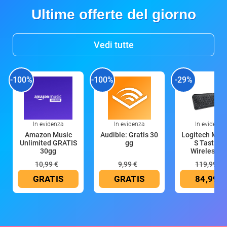
Ultime offerte del giorno
Vedi tutte
-100%
-100%
-29%
In evidenza
In evidenza
In evidenza
Amazon Music
Audible: Gratis 30
Logitech MX 
Unlimited GRATIS
gg
S Tastiera
30gg
Wireless (G
10,99 €
9,99 €
119,99 €
GRATIS
GRATIS
84,99 €