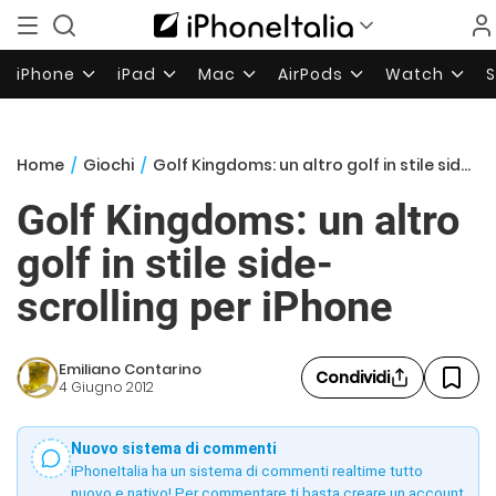
iPhone
iPad
Mac
AirPods
Watch
Home
/
Giochi
/
Golf Kingdoms: un altro golf in stile side-scrolling per iPhone
Golf Kingdoms: un altro
golf in stile side-
scrolling per iPhone
Emiliano Contarino
Condividi
4 Giugno 2012
Nuovo sistema di commenti
iPhoneItalia ha un sistema di commenti realtime tutto
nuovo e nativo! Per commentare ti basta creare un account