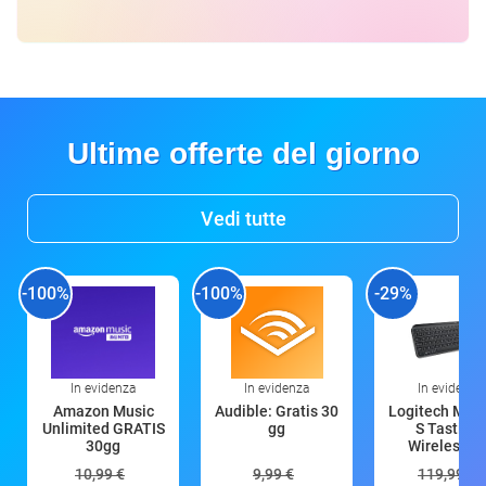
Ultime offerte del giorno
Vedi tutte
-100%
-100%
-29%
In evidenza
In evidenza
In evidenza
Amazon Music
Audible: Gratis 30
Logitech MX 
Unlimited GRATIS
gg
S Tastiera
30gg
Wireless (G
10,99 €
9,99 €
119,99 €