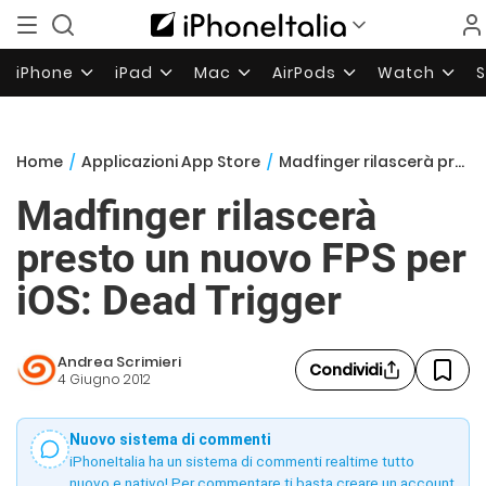
iPhone
iPad
Mac
AirPods
Watch
Home
/
Applicazioni App Store
/
Madfinger rilascerà presto un nuovo FPS per iOS: Dead Trigger
Madfinger rilascerà
presto un nuovo FPS per
iOS: Dead Trigger
Andrea Scrimieri
Condividi
4 Giugno 2012
Nuovo sistema di commenti
iPhoneItalia ha un sistema di commenti realtime tutto
nuovo e nativo! Per commentare ti basta creare un account