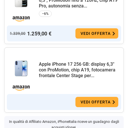
6,3", ProMotion fino a 120Hz, chip A19
Pro, autonomia senza...
−6%
1.259,00 €
1.339,00
VEDI OFFERTA
Apple iPhone 17 256 GB: display 6,3"
con ProMotion, chip A19, fotocamera
frontale Center Stage per...
VEDI OFFERTA
In qualità di Affiliato Amazon, iPhoneItalia riceve un guadagno dagli
acquisti idonei.