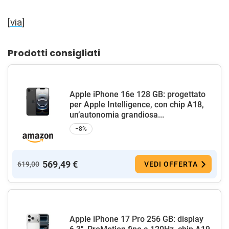
[
via
]
Prodotti consigliati
Apple iPhone 16e 128 GB: progettato
per Apple Intelligence, con chip A18,
un’autonomia grandiosa...
−8%
569,49 €
619,00
VEDI OFFERTA
Apple iPhone 17 Pro 256 GB: display