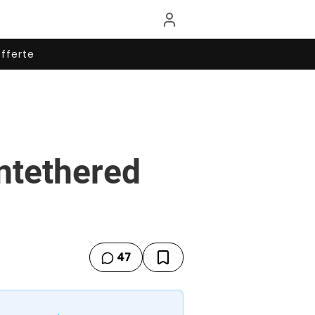
fferte
untethered
47