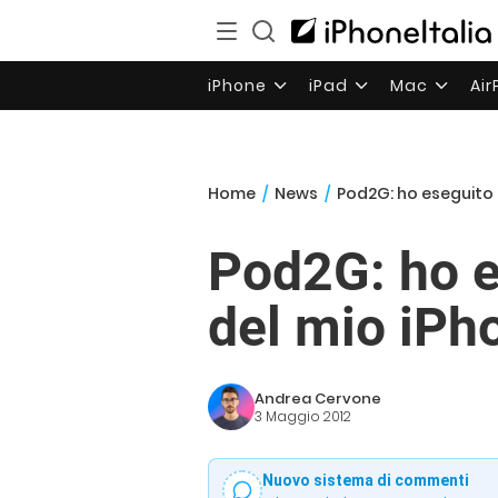
iPhone
iPad
Mac
Ai
Home
/
News
/
Pod2G: ho eseguito i
Pod2G: ho es
del mio iPh
Andrea Cervone
3 Maggio 2012
Nuovo sistema di commenti