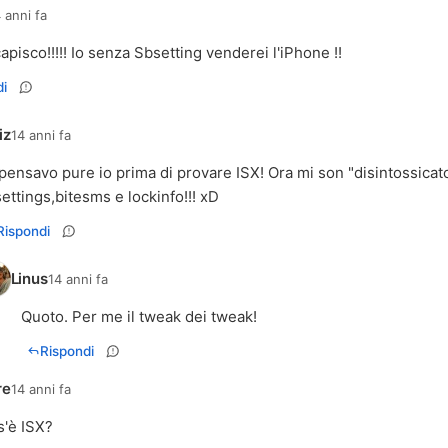
 anni fa
apisco!!!!! Io senza Sbsetting venderei l'iPhone !!
i
iz
14 anni fa
pensavo pure io prima di provare ISX! Ora mi son "disintossicat
ettings,bitesms e lockinfo!!! xD
Rispondi
Linus
14 anni fa
Rispondi
re
14 anni fa
'è ISX?