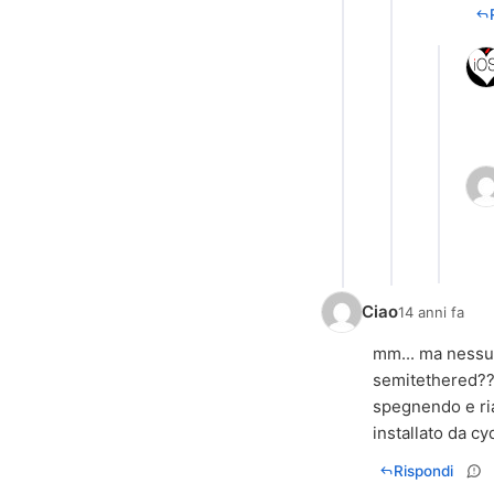
Ciao
14 anni fa
mm... ma nessuno
semitethered?
spegnendo e ria
installato da c
Rispondi