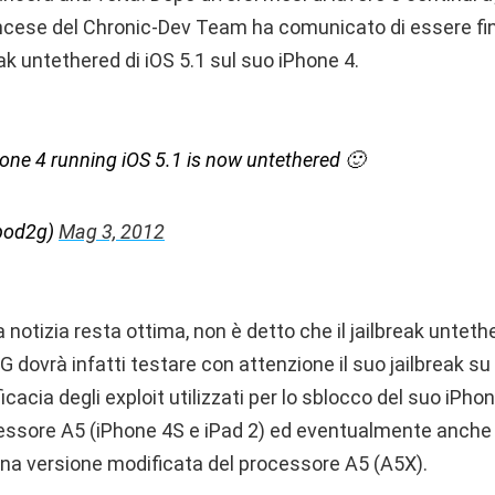
rancese del Chronic-Dev Team ha comunicato di essere fi
eak untethered di iOS 5.1 sul suo iPhone 4.
one 4 running iOS 5.1 is now untethered 🙂
pod2g)
Mag 3, 2012
 notizia resta ottima, non è detto che il jailbreak untethe
G dovrà infatti testare con attenzione il suo jailbreak su t
ficacia degli exploit utilizzati per lo sblocco del suo iPh
cessore A5 (iPhone 4S e iPad 2) ed eventualmente anche
 una versione modificata del processore A5 (A5X).