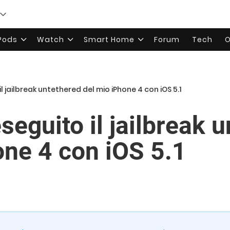
rPods
Watch
Smart Home
Forum
Tech
O
l jailbreak untethered del mio iPhone 4 con iOS 5.1
eguito il jailbreak 
one 4 con iOS 5.1