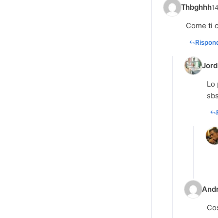
Thbghhh
14
Come ti c
Rispond
Jord
Lo 
sbs
And
Cos