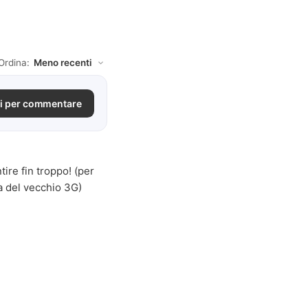
Ordina:
i per commentare
ire fin troppo! (per
pa del vecchio 3G)