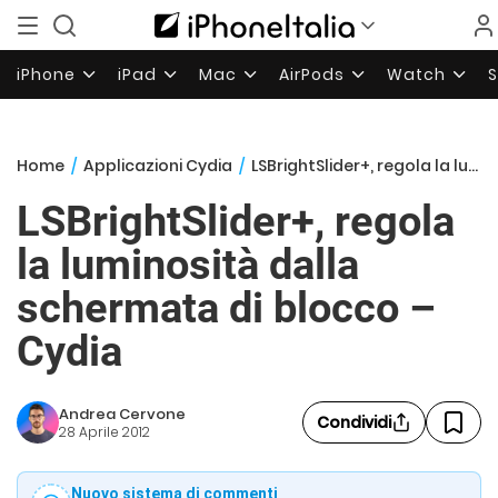
iPhone
iPad
Mac
AirPods
Watch
Home
/
Applicazioni Cydia
/
LSBrightSlider+, regola la luminosità dalla schermata di blocco – Cydia
LSBrightSlider+, regola
la luminosità dalla
schermata di blocco –
Cydia
Andrea Cervone
Condividi
28 Aprile 2012
Nuovo sistema di commenti