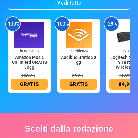
Vedi tutte
-100%
-100%
-29%
In evidenza
In evidenza
In evidenza
Amazon Music
Audible: Gratis 30
Logitech MX 
Unlimited GRATIS
gg
S Tastiera
30gg
Wireless (G
10,99 €
9,99 €
119,99 €
GRATIS
GRATIS
84,99 €
Scelti dalla redazione