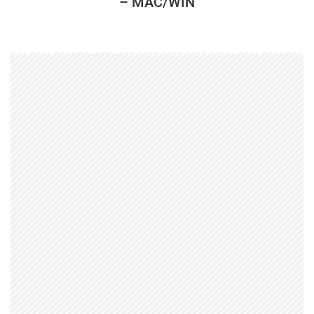
– MAC/WIN