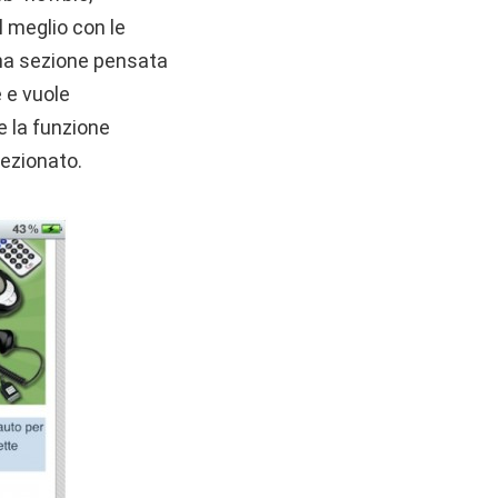
l meglio con le
una sezione pensata
e e vuole
e la funzione
lezionato.