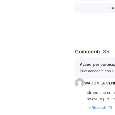
In
Commenti
35
Accedi per partecip
Puoi accedere con il
WADON LA VEN
strano che come 
se avete percentu
Rispondi