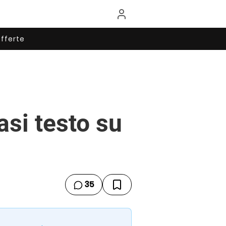
fferte
asi testo su
35