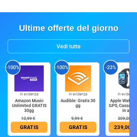
Ultime offerte del giorno
Vedi tutte
-100%
-100%
-23%
In evidenza
In evidenza
In evidenza
Amazon Music
Audible: Gratis 30
Apple Watch 
Unlimited GRATIS
gg
GPS, Cassa 4
30gg
in all
10,99 €
9,99 €
309,00 €
GRATIS
GRATIS
239,00 €