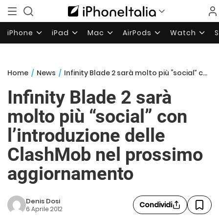
iPhone
iPad
Mac
AirPods
Watch
Home
/
News
/
Infinity Blade 2 sarà molto più “social” con l’introduzione delle ClashMob nel prossimo aggiornamento
Infinity Blade 2 sarà
molto più “social” con
l’introduzione delle
ClashMob nel prossimo
aggiornamento
Denis Dosi
Condividi
6 Aprile 2012