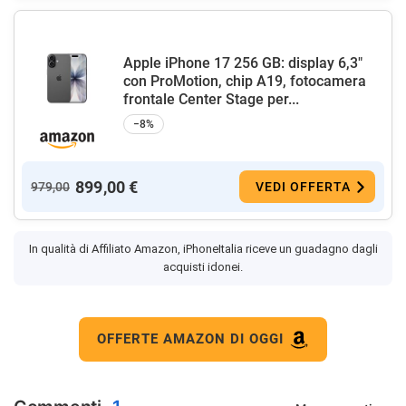
Apple iPhone 17 256 GB: display 6,3"
con ProMotion, chip A19, fotocamera
frontale Center Stage per...
−8%
899,00 €
979,00
VEDI OFFERTA
In qualità di Affiliato Amazon, iPhoneItalia riceve un guadagno dagli
acquisti idonei.
OFFERTE AMAZON DI OGGI