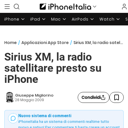
iPhone
iPad
Mac
AirPods
Watch
Home
/
Applicazioni App Store
/
Sirius XM, la radio satellitare presto su iPhone
Sirius XM, la radio
satellitare presto su
iPhone
Giuseppe Migliorino
Condividi
28 Maggio 2009
Nuovo sistema di commenti
iPhoneItalia ha un sistema di commenti realtime tutto
nuovo e nativo! Per commentare ti basta creare un account