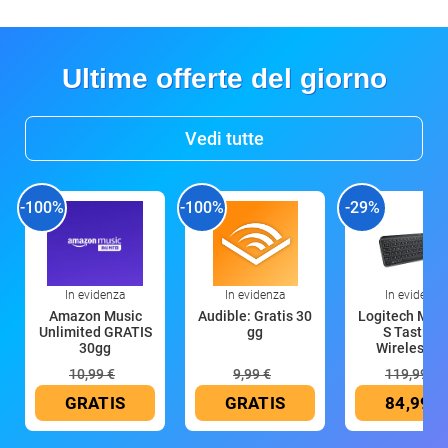
Ultime offerte del giorno
Vedi tutte
-100%
-100%
-29%
In evidenza
In evidenza
In evidenza
Amazon Music
Audible: Gratis 30
Logitech MX 
Unlimited GRATIS
gg
S Tastiera
30gg
Wireless (G
10,99 €
9,99 €
119,99 €
GRATIS
GRATIS
84,99 €