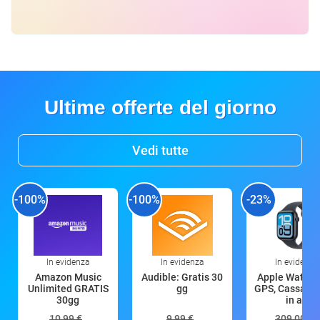
Ultime offerte del giorno
Vedi tutte
-100%
-100%
-23%
In evidenza
In evidenza
In evidenza
Amazon Music
Audible: Gratis 30
Apple Watch 
Unlimited GRATIS
gg
GPS, Cassa 4
30gg
in all
10,99 €
9,99 €
309,00 €