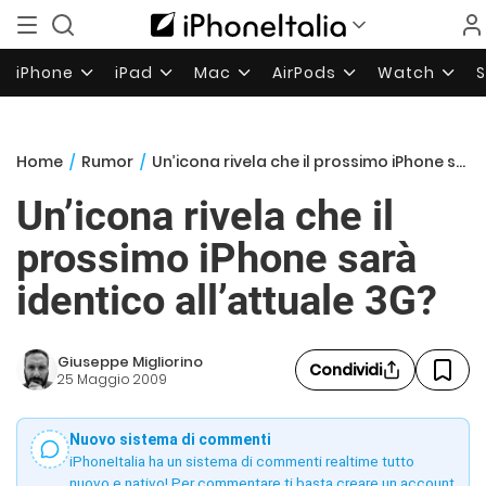
iPhone
iPad
Mac
AirPods
Watch
Home
/
Rumor
/
Un’icona rivela che il prossimo iPhone sarà identico all’attuale 3G?
Un’icona rivela che il
prossimo iPhone sarà
identico all’attuale 3G?
Giuseppe Migliorino
Condividi
25 Maggio 2009
Nuovo sistema di commenti
iPhoneItalia ha un sistema di commenti realtime tutto
nuovo e nativo! Per commentare ti basta creare un account