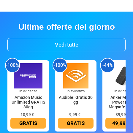
Ultime offerte del giorno
Vedi tutte
-100%
-100%
-44%
In evidenza
In evidenza
In evidenza
Amazon Music
Audible: Gratis 30
Anker Mag
Unlimited GRATIS
gg
Power Ban
30gg
Magsafe 10
mAh
10,99 €
9,99 €
89,99 €
GRATIS
GRATIS
49,99 €