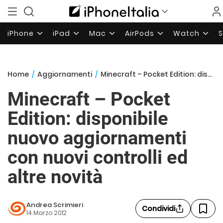
iPhone
iPad
Mac
AirPods
Watch
Home
/
Aggiornamenti
/
Minecraft – Pocket Edition: disponibile nuovo aggiornamenti con nuovi controlli ed altre novità
Minecraft – Pocket
Edition: disponibile
nuovo aggiornamenti
con nuovi controlli ed
altre novità
Andrea Scrimieri
Condividi
14 Marzo 2012