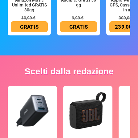
Amazon Music
Audible: Gratis 30
Apple Watch 
Unlimited GRATIS
gg
GPS, Cassa 4
30gg
in all
10,99 €
9,99 €
309,00 €
GRATIS
GRATIS
239,00 €
Scelti dalla redazione