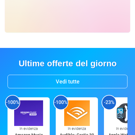
Ultime offerte del giorno
Vedi tutte
-100%
-100%
-23%
In evidenza
In evidenza
In evidenza