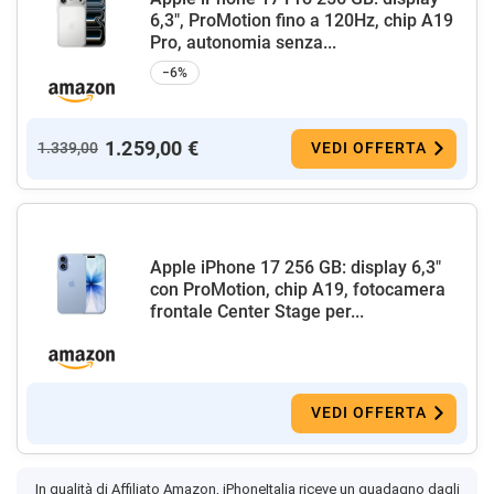
6,3", ProMotion fino a 120Hz, chip A19
Pro, autonomia senza...
−6%
1.259,00 €
1.339,00
VEDI OFFERTA
Apple iPhone 17 256 GB: display 6,3"
con ProMotion, chip A19, fotocamera
frontale Center Stage per...
VEDI OFFERTA
In qualità di Affiliato Amazon, iPhoneItalia riceve un guadagno dagli