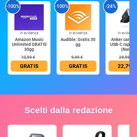
-100%
-100%
-24%
In evidenza
In evidenza
In evidenza
Amazon Music
Audible: Gratis 30
Anker caricat
Unlimited GRATIS
gg
USB-C rapido
30gg
(Nano
10,99 €
9,99 €
29,99 €
GRATIS
GRATIS
22,79 €
Scelti dalla redazione