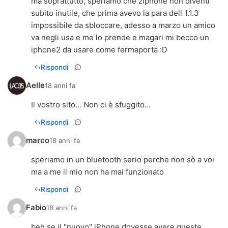
ma soprattutto, speriamo che ziphone non diventi
subito inutile, che prima avevo la para dell 1.1.3
impossibile da sbloccare, adesso a marzo un amico
va negli usa e me lo prende e magari mi becco un
iphone2 da usare come fermaporta :D
Rispondi
Aelle
18 anni fa
Il vostro sito...
Non ci è sfuggito...
Rispondi
marco
18 anni fa
speriamo in un bluetooth serio perche non sò a voi
ma a me il mio non ha mai funzionato
Rispondi
Fabio
18 anni fa
beh,se il "nuovo" iPhone dovesse avere queste