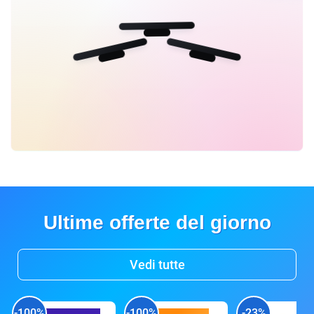
Ultime offerte del giorno
Vedi tutte
-100%
-100%
-23%