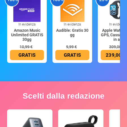
In evidenza
In evidenza
In evidenza
Amazon Music
Audible: Gratis 30
Apple Watch 
Unlimited GRATIS
gg
GPS, Cassa 4
30gg
in all
10,99 €
9,99 €
309,00 €
GRATIS
GRATIS
239,00 €
Scelti dalla redazione