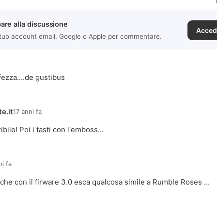
are alla discussione
Acced
 tuo account email, Google o Apple per commentare.
fezza....de gustibus
e.it
17 anni fa
ibile! Poi i tasti con l'emboss...
ni fa
e con il firware 3.0 esca qualcosa simile a Rumble Roses ...