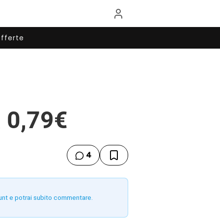
fferte
a 0,79€
4
unt e potrai subito commentare.