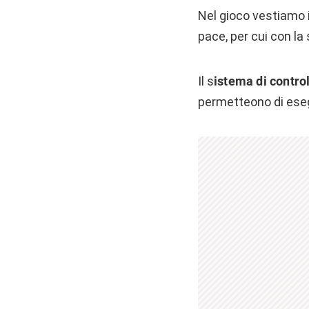
Nel gioco vestiamo i
pace, per cui con la
Il s
istema di contro
permetteono di esegu