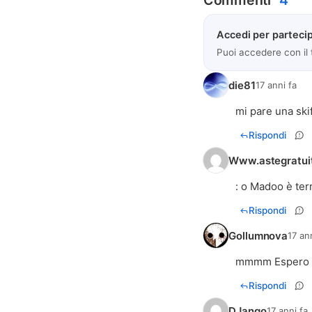
Commenti
4
Accedi per partecip
Puoi accedere con il
die81
17 anni fa
mi pare una ski
Rispondi
Www.astegratuit
: o Madoo è terr
Rispondi
Gollumnova
17 an
mmmm Espero ch
Rispondi
DJango
17 anni fa