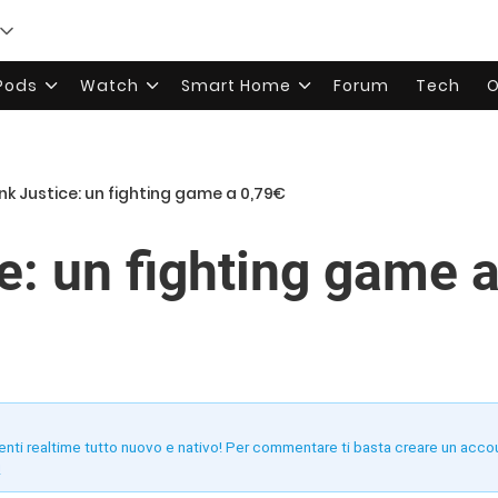
rPods
Watch
Smart Home
Forum
Tech
O
nk Justice: un fighting game a 0,79€
e: un fighting game 
enti realtime tutto nuovo e nativo! Per commentare ti basta creare un acco
!