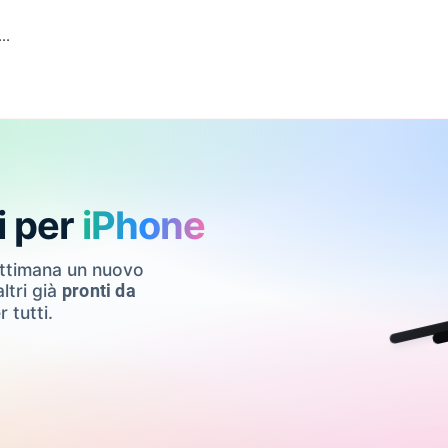
..
i per
iPhone
ettimana un nuovo
ltri già
pronti da
r tutti.