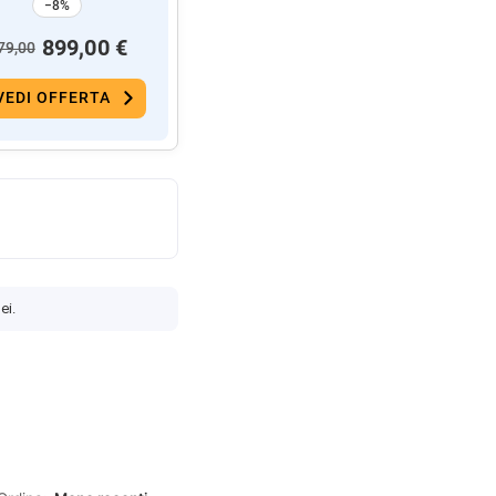
−8%
899,00 €
79,00
VEDI OFFERTA
ei.