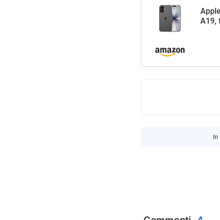
Apple
A19, 
In