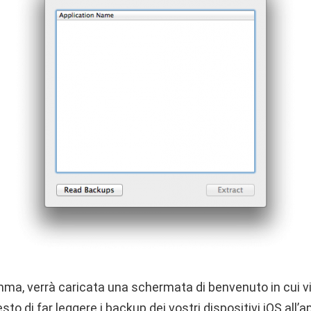
mma, verrà caricata una schermata di benvenuto in cui vi
o di far leggere i backup dei vostri dispositivi iOS all’ap