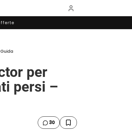
fferte
– Guida
ctor per
ti persi –
30