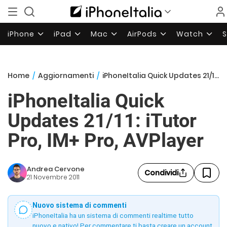
iPhone
iPad
Mac
AirPods
Watch
Home
/
Aggiornamenti
/
iPhoneItalia Quick Updates 21/11: iTutor Pro, IM+ Pro, AVPlayer
iPhoneItalia Quick
Updates 21/11: iTutor
Pro, IM+ Pro, AVPlayer
Andrea Cervone
Condividi
21 Novembre 2011
Nuovo sistema di commenti
iPhoneItalia ha un sistema di commenti realtime tutto
nuovo e nativo! Per commentare ti basta creare un account