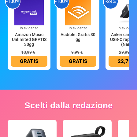
-100%
-100%
-24%
In evidenza
In evidenza
In evidenza
Amazon Music
Audible: Gratis 30
Anker caricat
Unlimited GRATIS
gg
USB-C rapido
30gg
(Nano
10,99 €
9,99 €
29,99 €
GRATIS
GRATIS
22,79 €
Scelti dalla redazione