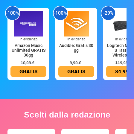
-100%
-100%
-29%
In evidenza
In evidenza
In evidenza
Amazon Music
Audible: Gratis 30
Logitech MX 
Unlimited GRATIS
gg
S Tastiera
30gg
Wireless (G
10,99 €
9,99 €
119,99 €
GRATIS
GRATIS
84,99 €
Scelti dalla redazione