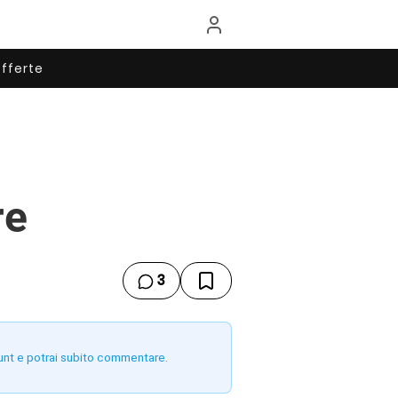
fferte
re
3
unt e potrai subito commentare.