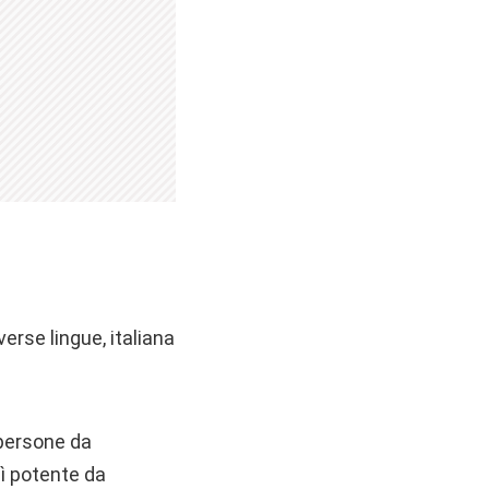
verse lingue, italiana
 persone da
sì potente da