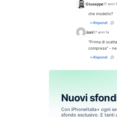
Giuseppe
17 anni 
che modello?
Rispondi
Joni
17 anni fa
"Prima di scatta
compresa" - ne
Rispondi
Nuovi sfond
Con iPhoneItalia+ ogni s
sfondo esclusivo. E tanti a