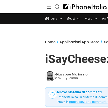
iPhone
iPad
Mac
Ai
Home
/
Applicazioni App Store
/
iS
iSayCheese:
Giuseppe Migliorino
6 Maggio 2009
Nuovo sistema di commenti
iPhoneItalia ha un sistema di comm
Prova la
nuova sezione commenti