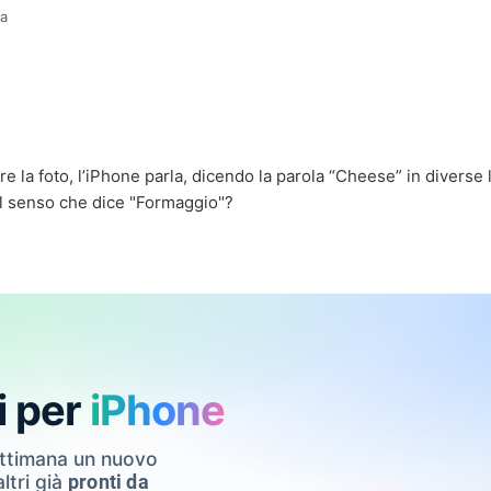
fa
re la foto, l’iPhone parla, dicendo la parola “Cheese” in diverse l
l senso che dice "Formaggio"?
i per
iPhone
ettimana un nuovo
ltri già
pronti da