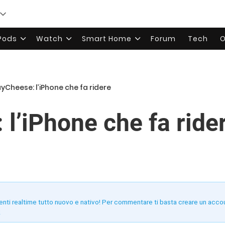
rPods
Watch
Smart Home
Forum
Tech
O
ayCheese: l’iPhone che fa ridere
 l’iPhone che fa ride
enti realtime tutto nuovo e nativo! Per commentare ti basta creare un acco
!