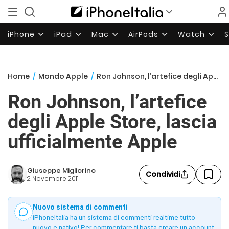
iPhone
iPad
Mac
AirPods
Watch
Home
/
Mondo Apple
/
Ron Johnson, l’artefice degli Apple Store, lascia ufficialmente Apple
Ron Johnson, l’artefice
degli Apple Store, lascia
ufficialmente Apple
Giuseppe Migliorino
Condividi
2 Novembre 2011
Nuovo sistema di commenti
iPhoneItalia ha un sistema di commenti realtime tutto
nuovo e nativo! Per commentare ti basta creare un account