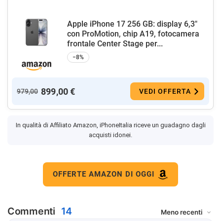
Apple iPhone 17 256 GB: display 6,3"
con ProMotion, chip A19, fotocamera
frontale Center Stage per...
−8%
899,00 €
979,00
VEDI OFFERTA
In qualità di Affiliato Amazon, iPhoneItalia riceve un guadagno dagli
acquisti idonei.
OFFERTE AMAZON DI OGGI
Commenti
14