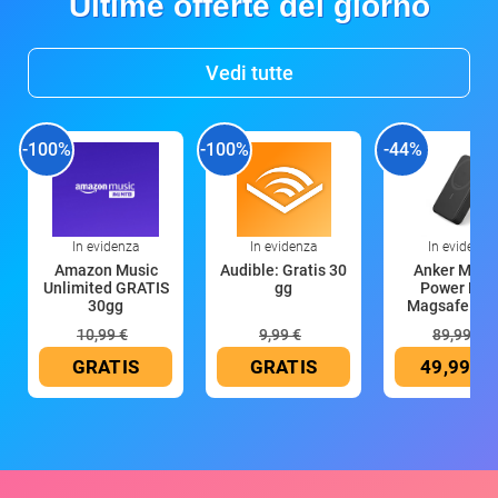
Ultime offerte del giorno
Vedi tutte
-100%
-100%
-44%
In evidenza
In evidenza
In evidenza
Amazon Music
Audible: Gratis 30
Anker Mag
Unlimited GRATIS
gg
Power Ban
30gg
Magsafe 10
mAh
10,99 €
9,99 €
89,99 €
GRATIS
GRATIS
49,99 €