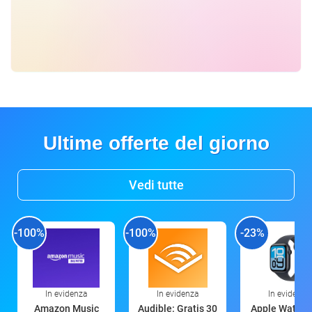
Ultime offerte del giorno
Vedi tutte
-100%
-100%
-23%
In evidenza
In evidenza
In evidenza
Amazon Music
Audible: Gratis 30
Apple Watch 