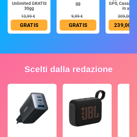
Unlimited GRATIS
gg
GPS, Cassa 4
30gg
in all
10,99 €
9,99 €
309,00 €
GRATIS
GRATIS
239,00 €
Scelti dalla redazione