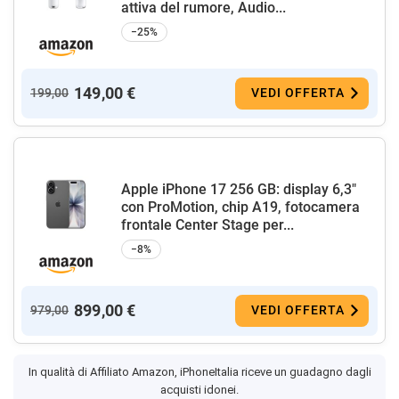
attiva del rumore, Audio...
−25%
149,00 €
199,00
VEDI OFFERTA
Apple iPhone 17 256 GB: display 6,3"
con ProMotion, chip A19, fotocamera
frontale Center Stage per...
−8%
899,00 €
979,00
VEDI OFFERTA
In qualità di Affiliato Amazon, iPhoneItalia riceve un guadagno dagli
acquisti idonei.