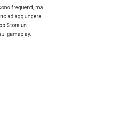
 sono frequenti, ma
scono ad aggiungere
App Store un
 sul gameplay.