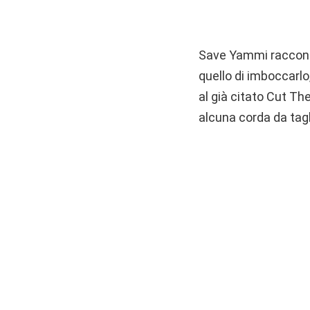
Save Yammi racconta 
quello di imboccarlo
al già citato Cut Th
alcuna corda da tagl