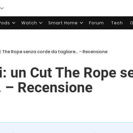
rPods
Watch
Smart Home
Forum
Tech
O
t The Rope senza corde da tagliare… – Recensione
: un Cut The Rope s
… – Recensione