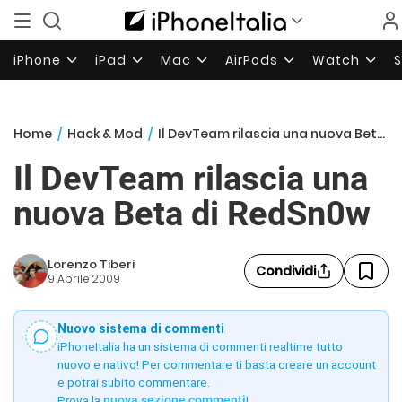
iPhone
iPad
Mac
AirPods
Watch
Home
/
Hack & Mod
/
Il DevTeam rilascia una nuova Beta di RedSn0w
Il DevTeam rilascia una
nuova Beta di RedSn0w
Lorenzo Tiberi
Condividi
9 Aprile 2009
Nuovo sistema di commenti
iPhoneItalia ha un sistema di commenti realtime tutto
nuovo e nativo! Per commentare ti basta creare un account
e potrai subito commentare.
Prova la
nuova sezione commenti
!