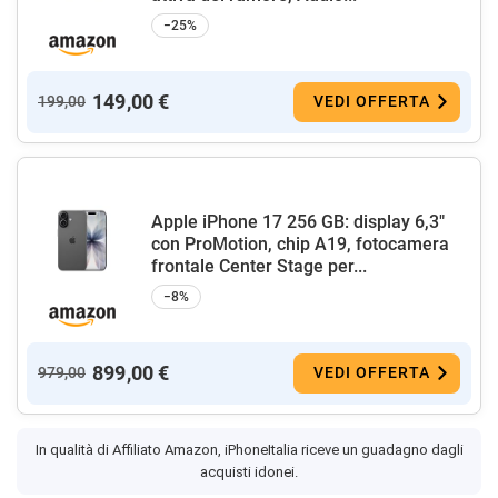
−25%
149,00 €
199,00
VEDI OFFERTA
Apple iPhone 17 256 GB: display 6,3"
con ProMotion, chip A19, fotocamera
frontale Center Stage per...
−8%
899,00 €
979,00
VEDI OFFERTA
In qualità di Affiliato Amazon, iPhoneItalia riceve un guadagno dagli
acquisti idonei.