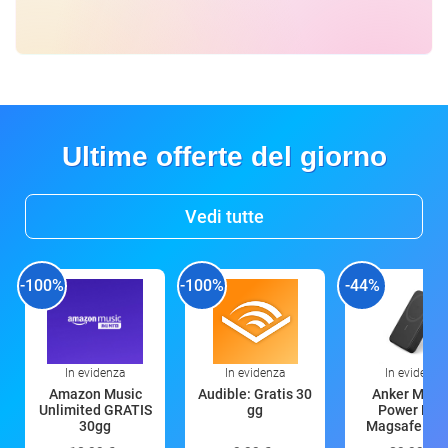
Ultime offerte del giorno
Vedi tutte
-100%
-100%
-44%
In evidenza
In evidenza
In evidenza
Amazon Music
Audible: Gratis 30
Anker Mag
Unlimited GRATIS
gg
Power Ban
30gg
Magsafe 10
mAh