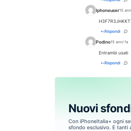
Iphoneuser
15 ann
H3F7R3JHKKT7 
Rispondi
Podino
15 anni fa
Entrambi usati
Rispondi
Nuovi sfond
Con iPhoneItalia+ ogni s
sfondo esclusivo. E tanti a