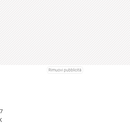
Rimuovi pubblicità
7
K