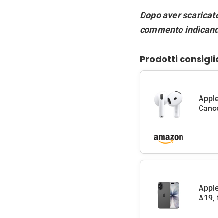
Dopo aver scaricato
commento indicando 
Prodotti consigli
Apple
Cance
Apple
A19, 