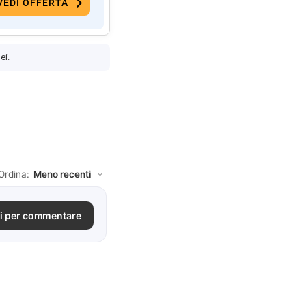
VEDI OFFERTA
ei.
Ordina:
i per commentare