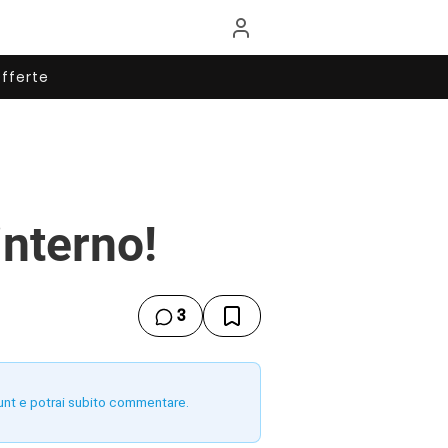
fferte
interno!
3
unt e potrai subito commentare.