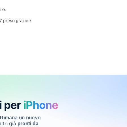
i fa
preso graziee
i per
iPhone
ettimana un nuovo
ltri già
pronti da