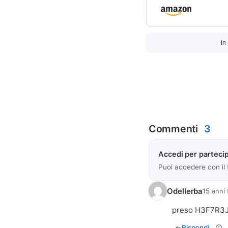
In
Commenti
3
Accedi per partecip
Puoi accedere con il
Odellerba
15 anni 
preso H3F7R3
Rispondi