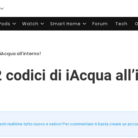
rPods
Watch
Smart Home
Forum
Tech
O
 iAcqua all’interno!
odici di iAcqua all’
enti realtime tutto nuovo e nativo! Per commentare ti basta creare un acco
!