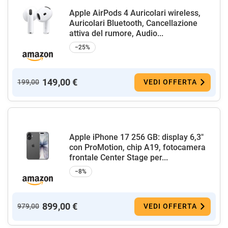
Apple AirPods 4 Auricolari wireless,
Auricolari Bluetooth, Cancellazione
attiva del rumore, Audio...
−25%
149,00 €
199,00
VEDI OFFERTA
Apple iPhone 17 256 GB: display 6,3"
con ProMotion, chip A19, fotocamera
frontale Center Stage per...
−8%
899,00 €
979,00
VEDI OFFERTA