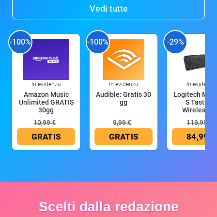
Vedi tutte
-100%
-100%
-29%
In evidenza
In evidenza
In evidenza
Amazon Music
Audible: Gratis 30
Logitech MX 
Unlimited GRATIS
gg
S Tastiera
30gg
Wireless (G
10,99 €
9,99 €
119,99 €
GRATIS
GRATIS
84,99 €
Scelti dalla redazione