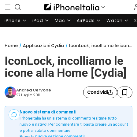
iPhone
iPad
Mac
AirPods
Watch
Home
/
Applicazioni Cydia
/
IconLock, incolliamo le icone alla Home [Cydia]
IconLock, incolliamo le
icone alla Home [Cydia]
Andrea Cervone
Condividi
27 Luglio 2011
Nuovo sistema di commenti
iPhoneItalia ha un sistema di commenti realtime tutto
nuovo e nativo! Per commentare ti basta creare un account
e potrai subito commentare.
Prova la
nuova sezione commenti
!