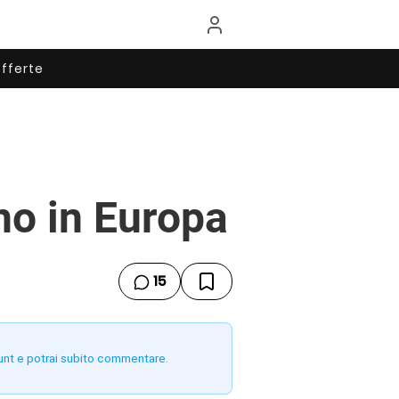
fferte
no in Europa
15
unt e potrai subito commentare.