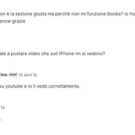
on è la sezione giusta ma perchè non mi funziona ibooks? io h
dsnow grazie
te a postare video che sull iPhone nn si vedono?
rino
15 anni fa
mod
su youtube e io li vedo correttamente.
 fa
.