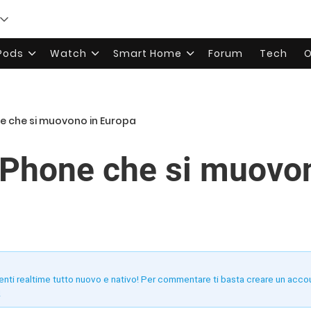
rPods
Watch
Smart Home
Forum
Tech
O
ne che si muovono in Europa
iPhone che si muovo
enti realtime tutto nuovo e nativo! Per commentare ti basta creare un acco
!