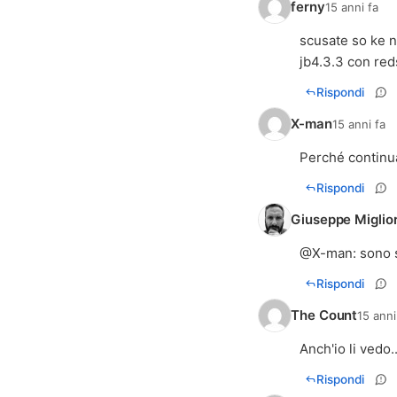
ferny
15 anni fa
scusate so ke n
jb4.3.3 con re
Rispondi
X-man
15 anni fa
Perché continua
Rispondi
Giuseppe Miglio
@
X-man
: sono 
Rispondi
The Count
15 anni
Anch'io li vedo..
Rispondi