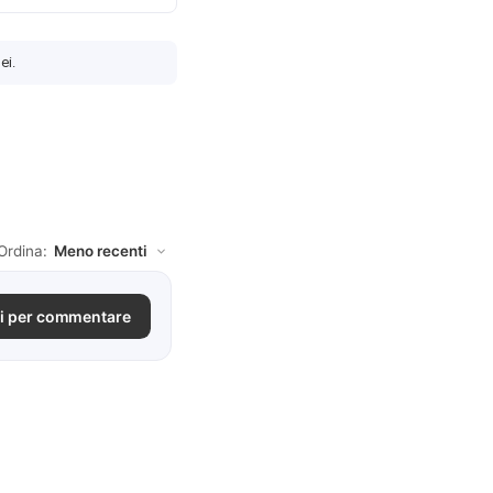
ei.
Ordina:
i per commentare