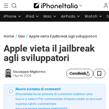
iPhone
iPad
Mac
AirPods
Watch
Home
/
Dev
/
Apple vieta il jailbreak agli sviluppatori
Apple vieta il jailbreak
agli sviluppatori
Giuseppe Migliorino
Condividi
1 Aprile 2009
Nuovo sistema di commenti
iPhoneItalia ha un sistema di commenti realtime tutto
nuovo e nativo! Per commentare ti basta creare un account
e potrai subito commentare.
Prova la
nuova sezione commenti
!