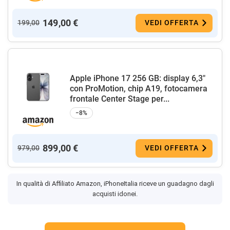
149,00 €
199,00
VEDI OFFERTA
Apple iPhone 17 256 GB: display 6,3"
con ProMotion, chip A19, fotocamera
frontale Center Stage per...
−8%
899,00 €
979,00
VEDI OFFERTA
In qualità di Affiliato Amazon, iPhoneItalia riceve un guadagno dagli
acquisti idonei.