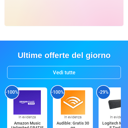
Ultime offerte del giorno
Vedi tutte
-100%
-100%
-29%
In evidenza
In evidenza
In evidenza
Amazon Music
Audible: Gratis 30
Logitech MX 
Unlimited GRATIS
gg
S Tastiera