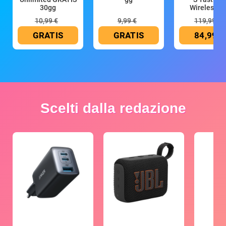
30gg
Wireless (G
10,99 €
9,99 €
119,99 €
GRATIS
GRATIS
84,99 €
Scelti dalla redazione