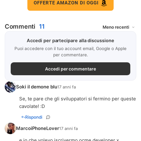
OFFERTE AMAZON DI OGGI
Commenti
11
Accedi per partecipare alla discussione
Puoi accedere con il tuo account email, Google o Apple
per commentare.
Accedi per commentare
Soki il demone blu
17 anni fa
Se, te pare che gli sviluppatori si fermino per queste
cavolate! :D
Rispondi
MarcoiPhoneLover
17 anni fa
e io che volevo iscrivermo ocme developer x