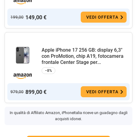
149,00 €
199,00
VEDI OFFERTA
Apple iPhone 17 256 GB: display 6,3"
con ProMotion, chip A19, fotocamera
frontale Center Stage per...
−8%
899,00 €
979,00
VEDI OFFERTA
In qualità di Affiliato Amazon, iPhoneItalia riceve un guadagno dagli
acquisti idonei.