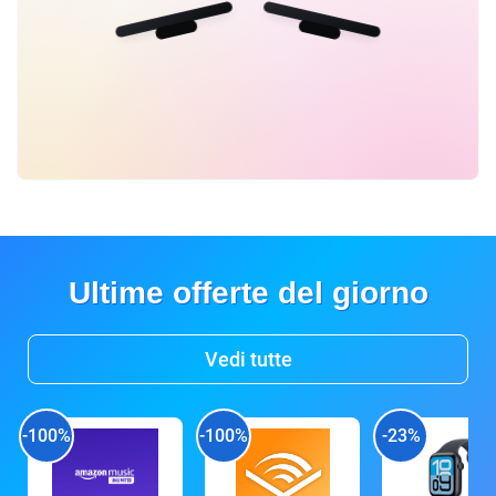
Ultime offerte del giorno
Vedi tutte
-100%
-100%
-23%