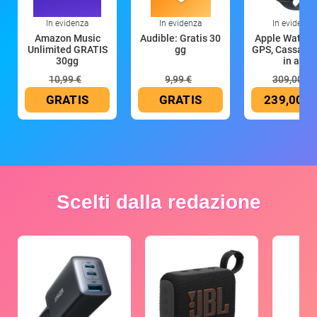
In evidenza
In evidenza
In evidenza
Amazon Music
Audible: Gratis 30
Apple Watch 
Unlimited GRATIS
gg
GPS, Cassa 4
30gg
in all
10,99 €
9,99 €
309,00 €
GRATIS
GRATIS
239,00 €
Scelti dalla redazione