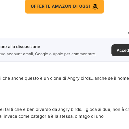
OFFERTE AMAZON DI OGGI
are alla discussione
Acced
 tuo account email, Google o Apple per commentare.
vi che anche questo è un clone di Angry birds...anche se il nom
rei farti che è ben diverso da angry birds... gioca ai due, non è c
à, invece come categoria è la stessa. o mago di uno