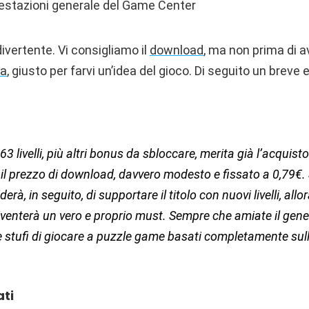
prestazioni generale del Game Center
divertente. Vi consigliamo il
download
, ma non prima di a
ta
, giusto per farvi un’idea del gioco. Di seguito un breve 
 i 63 livelli, più altri bonus da sbloccare, merita già l’acquisto
l prezzo di download, davvero modesto e fissato a 0,79€. S
erà, in seguito, di supportare il titolo con nuovi livelli, all
iventerà un vero e proprio must. Sempre che amiate il gen
 stufi di giocare a puzzle game basati completamente sull
ati