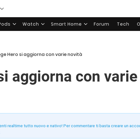
rPods
Watch
Smart Home
Forum
Tech
O
ege Hero si aggiorna con varie novità
i aggiorna con varie
enti realtime tutto nuovo e nativo! Per commentare ti basta creare un acco
!