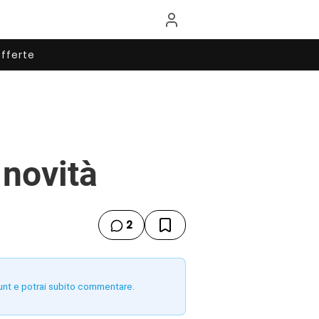
fferte
 novità
2
unt e potrai subito commentare.