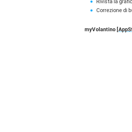
Rivista la grafi
Correzione di b
myVolantino
[AppSt