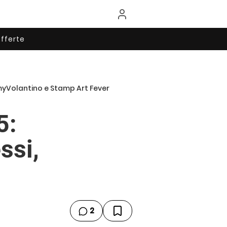
fferte
 myVolantino e Stamp Art Fever
5:
ssi,
2