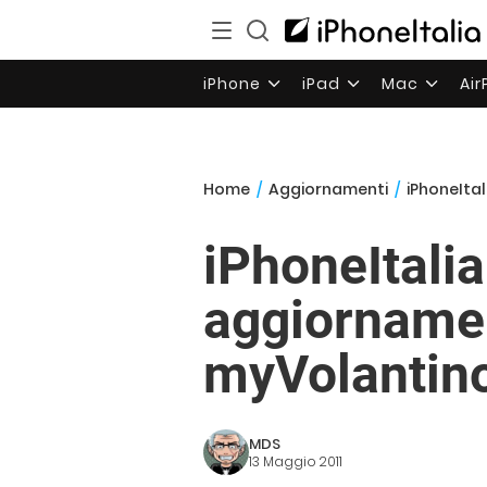
iPhone
iPad
Mac
Ai
Home
/
Aggiornamenti
/
iPhoneItal
iPhoneItali
aggiornamen
myVolantino
MDS
13 Maggio 2011