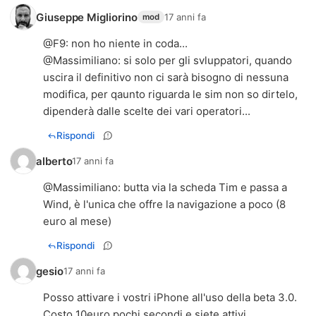
Giuseppe Migliorino
17 anni fa
mod
@
F9
: non ho niente in coda...
@
Massimiliano
: si solo per gli svluppatori, quando
uscira il definitivo non ci sarà bisogno di nessuna
modifica, per qaunto riguarda le sim non so dirtelo,
dipenderà dalle scelte dei vari operatori...
Rispondi
alberto
17 anni fa
@Massimiliano: butta via la scheda Tim e passa a
Wind, è l'unica che offre la navigazione a poco (8
euro al mese)
Rispondi
gesio
17 anni fa
Posso attivare i vostri iPhone all'uso della beta 3.0.
Costo 10euro pochi secondi e siete attivi.