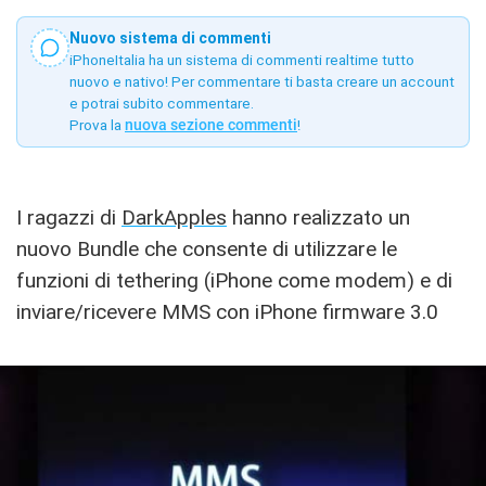
Nuovo sistema di commenti
iPhoneItalia ha un sistema di commenti realtime tutto
nuovo e nativo! Per commentare ti basta creare un account
e potrai subito commentare.
Prova la
nuova sezione commenti
!
I ragazzi di
DarkApples
hanno realizzato un
nuovo Bundle che consente di utilizzare le
funzioni di tethering (iPhone come modem) e di
inviare/ricevere MMS con iPhone firmware 3.0