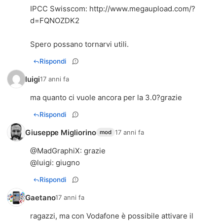
IPCC Swisscom:
http://www.megaupload.com/?
d=FQNOZDK2
Spero possano tornarvi utili.
Rispondi
luigi
17 anni fa
ma quanto ci vuole ancora per la 3.0?grazie
Rispondi
Giuseppe Migliorino
17 anni fa
mod
@
MadGraphiX
: grazie
@
luigi
: giugno
Rispondi
Gaetano
17 anni fa
ragazzi, ma con Vodafone è possibile attivare il