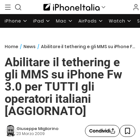
iPhone
iPad
Mac
AirPods
Watch
Home
/
News
/
Abilitare il tethering e gli MMS su iPhone Fw 3.0 per TUTTI gli operatori italiani [AGGIORNATO]
Abilitare il tethering e
gli MMS su iPhone Fw
3.0 per TUTTI gli
operatori italiani
[AGGIORNATO]
Giuseppe Migliorino
Condividi
23 Marzo 2009