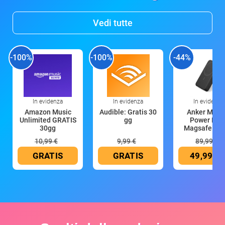
Vedi tutte
-100%
-100%
-44%
In evidenza
In evidenza
In evidenza
Amazon Music
Audible: Gratis 30
Anker Mag
Unlimited GRATIS
gg
Power Ban
30gg
Magsafe 10
mAh
10,99 €
9,99 €
89,99 €
GRATIS
GRATIS
49,99 €