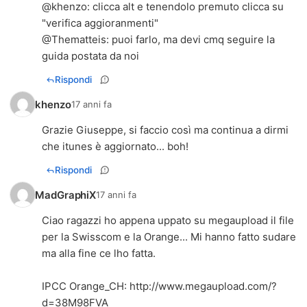
@
khenzo
: clicca alt e tenendolo premuto clicca su
"verifica aggioranmenti"
@
Thematteis
: puoi farlo, ma devi cmq seguire la
guida postata da noi
Rispondi
khenzo
17 anni fa
Grazie Giuseppe, si faccio così ma continua a dirmi
che itunes è aggiornato... boh!
Rispondi
MadGraphiX
17 anni fa
Ciao ragazzi ho appena uppato su megaupload il file
per la Swisscom e la Orange... Mi hanno fatto sudare
ma alla fine ce lho fatta.
IPCC Orange_CH:
http://www.megaupload.com/?
d=38M98FVA