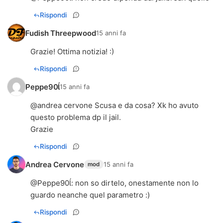
Rispondi
Fudish Threepwood
15 anni fa
Grazie! Ottima notizia! :)
Rispondi
Peppe90
15 anni fa
@andrea cervone Scusa e da cosa? Xk ho avuto
questo problema dp il jail.
Grazie
Rispondi
Andrea Cervone
15 anni fa
mod
@
Peppe90
: non so dirtelo, onestamente non lo
guardo neanche quel parametro :)
Rispondi