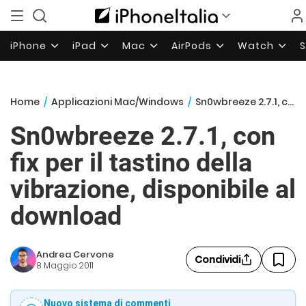
iPhone
iPad
Mac
AirPods
Watch
Home
/
Applicazioni Mac/Windows
/
Sn0wbreeze 2.7.1, con fix per il tastino della vibrazione, disponibile al download
Sn0wbreeze 2.7.1, con
fix per il tastino della
vibrazione, disponibile al
download
Andrea Cervone
Condividi
8 Maggio 2011
Nuovo sistema di commenti