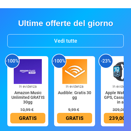
Ultime offerte del giorno
Vedi tutte
-100%
-100%
-23%
In evidenza
In evidenza
In evidenza
Amazon Music
Audible: Gratis 30
Apple Watch 
Unlimited GRATIS
gg
GPS, Cassa 4
30gg
in all
10,99 €
9,99 €
309,00 €
GRATIS
GRATIS
239,00 €