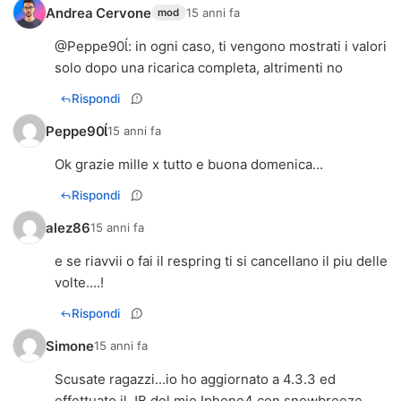
Andrea Cervone
15 anni fa
mod
@
Peppe90
: in ogni caso, ti vengono mostrati i valori
solo dopo una ricarica completa, altrimenti no
Rispondi
Peppe90
15 anni fa
Ok grazie mille x tutto e buona domenica...
Rispondi
alez86
15 anni fa
e se riavvii o fai il respring ti si cancellano il piu delle
volte....!
Rispondi
Simone
15 anni fa
Scusate ragazzi...io ho aggiornato a 4.3.3 ed
effettuato il JB del mio Iphone4 con snowbreeze,