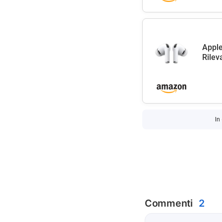
Apple
Rilev
In
Commenti
2