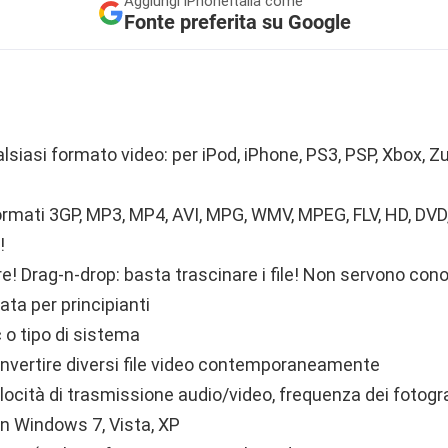
Aggiungi
iPhoneItalia come
Fonte preferita su Google
lsiasi formato video: per iPod, iPhone, PS3, PSP, Xbox, Zu
rmati 3GP, MP3, MP4, AVI, MPG, WMV, MPEG, FLV, HD, DVD,
!
re! Drag-n-drop: basta trascinare i file! Non servono con
ta per principianti
 o tipo di sistema
nvertire diversi file video contemporaneamente
locità di trasmissione audio/video, frequenza dei fotog
n Windows 7, Vista, XP