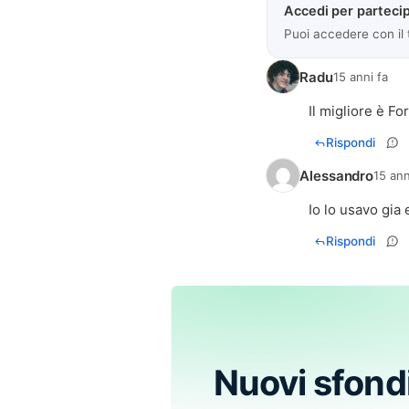
Accedi per partecip
Puoi accedere con il
Radu
15 anni fa
Il migliore è F
Rispondi
Alessandro
15 ann
Io lo usavo gia 
Rispondi
Nuovi sfond