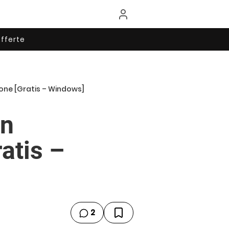
fferte
hone [Gratis – Windows]
un
atis –
2