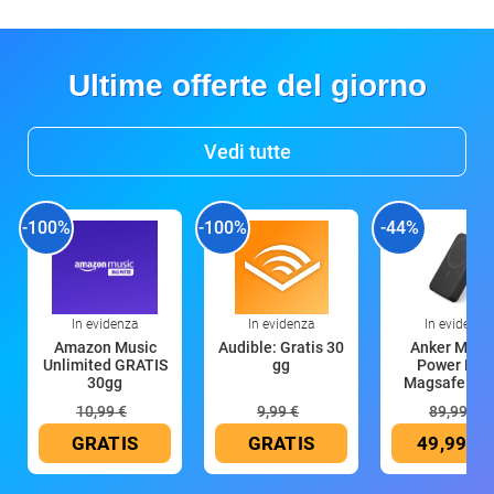
Ultime offerte del giorno
Vedi tutte
-100%
-100%
-44%
In evidenza
In evidenza
In evidenza
Amazon Music
Audible: Gratis 30
Anker Mag
Unlimited GRATIS
gg
Power Ban
30gg
Magsafe 10
mAh
10,99 €
9,99 €
89,99 €
GRATIS
GRATIS
49,99 €