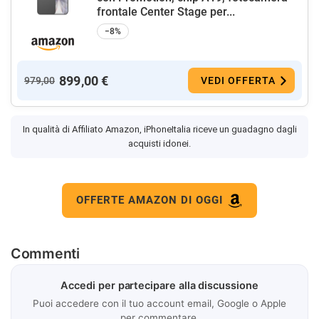
frontale Center Stage per...
−8%
899,00 €
979,00
VEDI OFFERTA
In qualità di Affiliato Amazon, iPhoneItalia riceve un guadagno dagli
acquisti idonei.
OFFERTE AMAZON DI OGGI
Commenti
Accedi per partecipare alla discussione
Puoi accedere con il tuo account email, Google o Apple
per commentare.