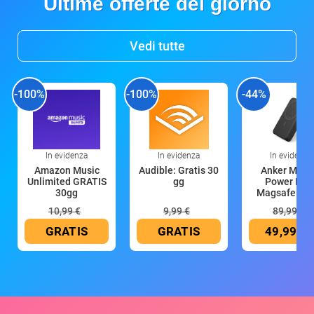
Ultime offerte del giorno
Vedi tutte
-100%
-100%
-44%
In evidenza
In evidenza
In evidenza
Amazon Music
Audible: Gratis 30
Anker Mag
Unlimited GRATIS
gg
Power Ban
30gg
Magsafe 10
mAh
10,99 €
9,99 €
89,99 €
GRATIS
GRATIS
49,99 €