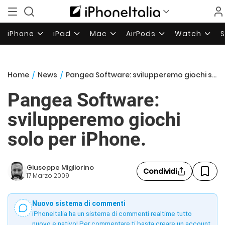
iPhone
iPad
Mac
AirPods
Watch
Home
/
News
/
Pangea Software: svilupperemo giochi solo per iPhone.
Pangea Software:
svilupperemo giochi
solo per iPhone.
Giuseppe Migliorino
Condividi
17 Marzo 2009
Nuovo sistema di commenti
iPhoneItalia ha un sistema di commenti realtime tutto
nuovo e nativo! Per commentare ti basta creare un account