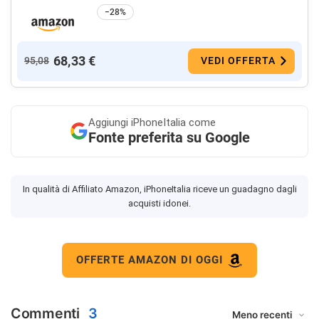
−28%
68,33 €
95,08
VEDI OFFERTA
Aggiungi
iPhoneItalia come
Fonte preferita su Google
In qualità di Affiliato Amazon, iPhoneItalia riceve un guadagno dagli
acquisti idonei.
OFFERTE AMAZON DI OGGI
Commenti
3