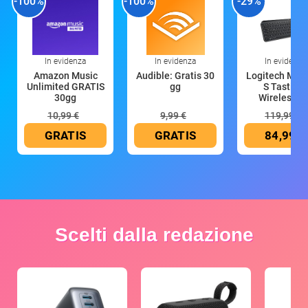
-100%
-100%
-29%
In evidenza
In evidenza
In evidenza
Amazon Music
Audible: Gratis 30
Logitech MX 
Unlimited GRATIS
gg
S Tastiera
30gg
Wireless (G
10,99 €
9,99 €
119,99 €
GRATIS
GRATIS
84,99 €
Scelti dalla redazione