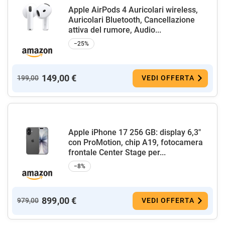
Apple AirPods 4 Auricolari wireless,
Auricolari Bluetooth, Cancellazione
attiva del rumore, Audio...
−25%
149,00 €
199,00
VEDI OFFERTA
Apple iPhone 17 256 GB: display 6,3"
con ProMotion, chip A19, fotocamera
frontale Center Stage per...
−8%
899,00 €
979,00
VEDI OFFERTA