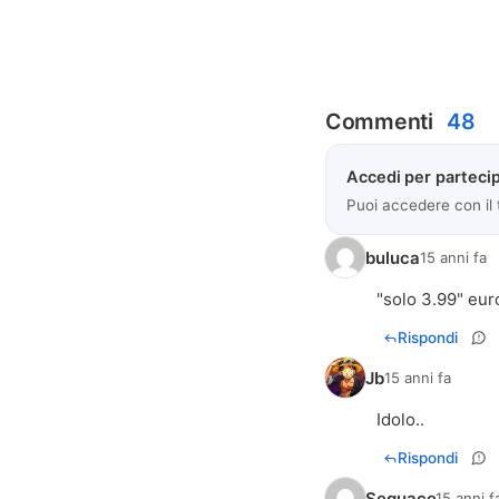
Commenti
48
Accedi per partecip
Puoi accedere con il
buluca
15 anni fa
"solo 3.99" euro
Rispondi
Jb
15 anni fa
Idolo..
Rispondi
Seguace
15 anni f