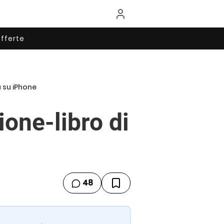
fferte
a su iPhone
zione-libro di
48