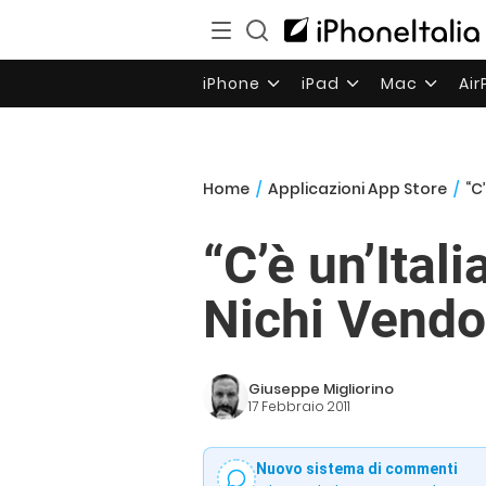
iPhone
iPad
Mac
Ai
Home
/
Applicazioni App Store
/
“C
“C’è un’Itali
Nichi Vendo
Giuseppe Migliorino
17 Febbraio 2011
Nuovo sistema di commenti