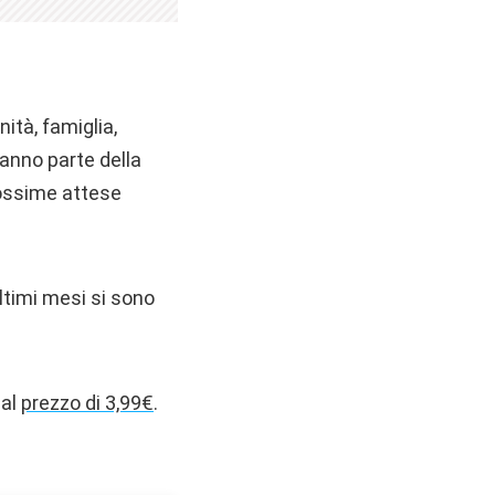
nità, famiglia,
ranno parte della
prossime attese
ultimi mesi si sono
 al
prezzo di 3,99€
.