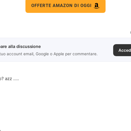
OFFERTE AMAZON DI OGGI
are alla discussione
Acced
 tuo account email, Google o Apple per commentare.
? azz .....
a