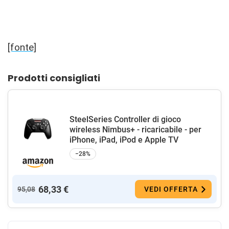
[fonte]
Prodotti consigliati
SteelSeries Controller di gioco
wireless Nimbus+ - ricaricabile - per
iPhone, iPad, iPod e Apple TV
−28%
68,33 €
95,08
VEDI OFFERTA