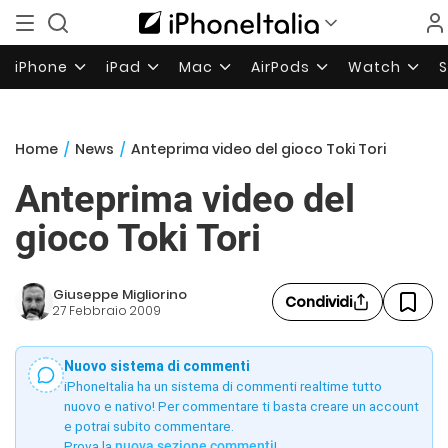
iPhone
iPad
Mac
AirPods
Watch
Home
/
News
/
Anteprima video del gioco Toki Tori
Anteprima video del
gioco Toki Tori
Giuseppe Migliorino
Condividi
27 Febbraio 2009
Nuovo sistema di commenti
iPhoneItalia ha un sistema di commenti realtime tutto
nuovo e nativo! Per commentare ti basta creare un account
e potrai subito commentare.
Prova la
nuova sezione commenti
!