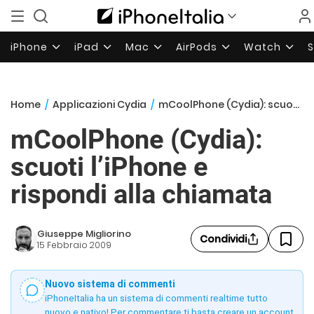
iPhone
iPad
Mac
AirPods
Watch
Home
/
Applicazioni Cydia
/
mCoolPhone (Cydia): scuoti l’iPhone e rispondi alla chiamata
mCoolPhone (Cydia):
scuoti l’iPhone e
rispondi alla chiamata
Giuseppe Migliorino
Condividi
15 Febbraio 2009
Nuovo sistema di commenti
iPhoneItalia ha un sistema di commenti realtime tutto
nuovo e nativo! Per commentare ti basta creare un account