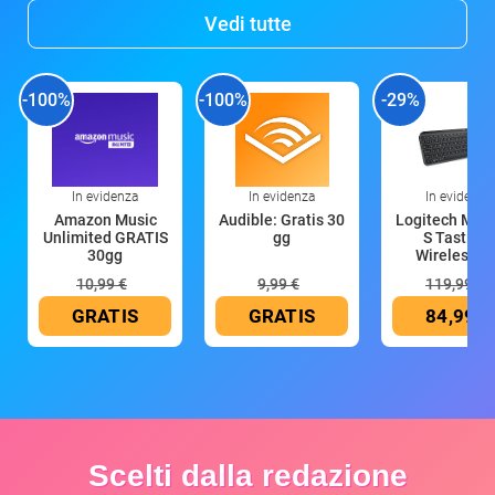
Vedi tutte
-100%
-100%
-29%
In evidenza
In evidenza
In evidenza
Amazon Music
Audible: Gratis 30
Logitech MX 
Unlimited GRATIS
gg
S Tastiera
30gg
Wireless (G
10,99 €
9,99 €
119,99 €
GRATIS
GRATIS
84,99 €
Scelti dalla redazione