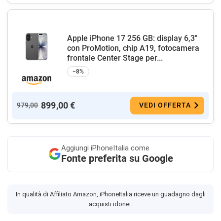
Apple iPhone 17 256 GB: display 6,3"
con ProMotion, chip A19, fotocamera
frontale Center Stage per...
−8%
899,00 €
979,00
VEDI OFFERTA
Aggiungi
iPhoneItalia come
Fonte preferita su Google
In qualità di Affiliato Amazon, iPhoneItalia riceve un guadagno dagli
acquisti idonei.