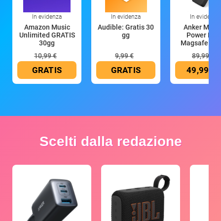
In evidenza
In evidenza
In evidenza
Amazon Music
Audible: Gratis 30
Anker Mag
Unlimited GRATIS
gg
Power Ban
30gg
Magsafe 10
mAh
10,99 €
9,99 €
89,99 €
GRATIS
GRATIS
49,99 €
Scelti dalla redazione