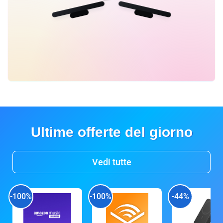
Ultime offerte del giorno
Vedi tutte
-100%
-100%
-44%