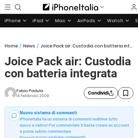
iPhone
iPad
Mac
AirPods
Watch
Home
/
News
/
Joice Pack air: Custodia con batteria integrata
Joice Pack air: Custodia
con batteria integrata
Fabio Padula
Condividi
14 Febbraio 2009
Nuovo sistema di commenti
iPhoneItalia ha un sistema di commenti realtime tutto
nuovo e nativo! Per commentare ti basta creare un account
e potrai subito commentare.
Prova la
nuova sezione commenti
!