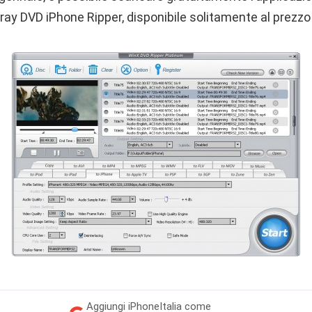
ay DVD iPhone Ripper, disponibile solitamente al prezzo 
Aggiungi
iPhoneItalia come