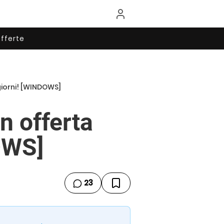
fferte
giorni! [WINDOWS]
n offerta
OWS]
23