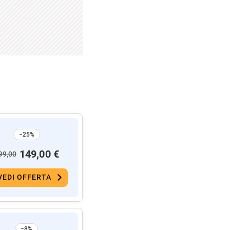
−25%
149,00 €
99,00
VEDI OFFERTA
−8%