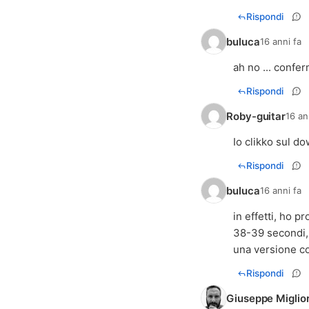
Rispondi
buluca
16 anni fa
ah no ... confe
Rispondi
Roby-guitar
16 an
Io clikko sul d
Rispondi
buluca
16 anni fa
in effetti, ho 
38-39 secondi,
una versione c
Rispondi
Giuseppe Miglio