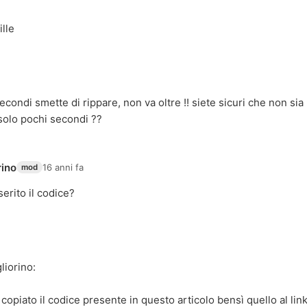
ille
condi smette di rippare, non va oltre !! siete sicuri che non sia
solo pochi secondi ??
rino
16 anni fa
mod
nserito il codice?
liorino
:
copiato il codice presente in questo articolo bensì quello al lin