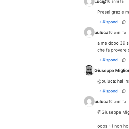
Luc@
16 anni fa
Presa! grazie m
Rispondi
buluca
16 anni fa
a me dopo 39 se
che fa provare 
Rispondi
Giuseppe Miglio
@
buluca
: hai i
Rispondi
buluca
16 anni fa
@
Giuseppe Mig
oops :-) non ho 