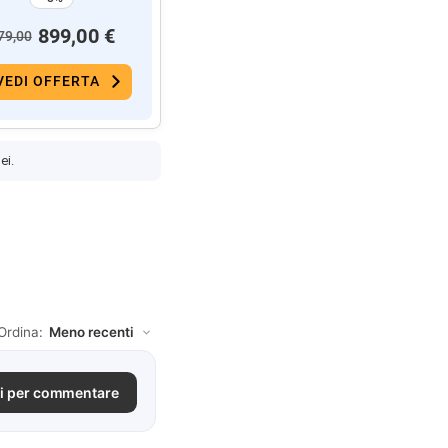
899,00 €
79,00
VEDI OFFERTA
ei.
Ordina:
i per commentare