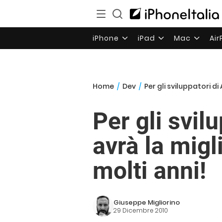
iPhone
iPad
Mac
Ai
Home
/
Dev
/
Per gli sviluppatori d
Per gli svil
avrà la migl
molti anni!
Giuseppe Migliorino
29 Dicembre 2010