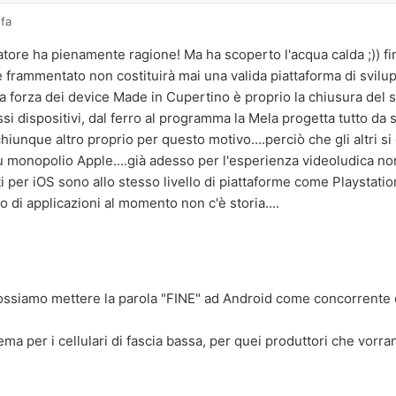
 fa
tore ha pienamente ragione! Ma ha scoperto l'acqua calda ;)) f
 frammentato non costituirà mai una valida piattaforma di svilup
era forza dei device Made in Cupertino è proprio la chiusura del
ssi dispositivi, dal ferro al programma la Mela progetta tutto da
hiunque altro proprio per questo motivo....perciò che gli altri si
 monopolio Apple....già adesso per l'esperienza videoludica non
ti per iOS sono allo stesso livello di piattaforme come Playstat
 di applicazioni al momento non c'è storia....
ossiamo mettere la parola "FINE" ad Android come concorrente d
ma per i cellulari di fascia bassa, per quei produttori che vorra