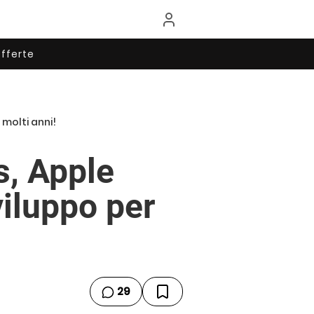
fferte
 molti anni!
s, Apple
viluppo per
29