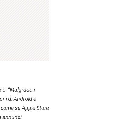
oid:
“Malgrado i
ioni di Android e
no come su Apple Store
n annunci