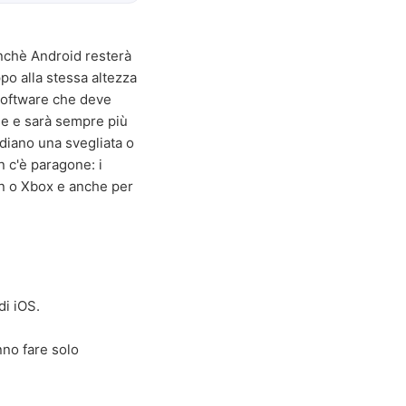
inchè Android resterà
po alla stessa altezza
 software che deve
 se e sarà sempre più
 diano una svegliata o
 c'è paragone: i
ion o Xbox e anche per
i iOS.
nno fare solo