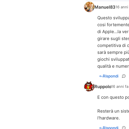
Manuel83
16 anni
Questo sviluppa
cosi fortemente
di Apple...la v
girare sugli ste
competitiva di c
sarà sempre più
giochi sviluppa
qualità e numero
Rispondi
Ruppolo
16 anni fa
E con questo p
Resterà un siste
l'hardware.
Rispondi