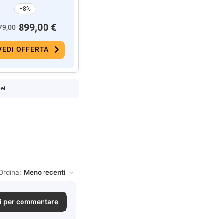
−8%
899,00 €
79,00
VEDI OFFERTA
ei.
Ordina:
i per commentare