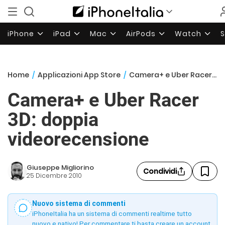
iPhone
iPad
Mac
AirPods
Watch
Home
/
Applicazioni App Store
/
Camera+ e Uber Racer 3D: doppia videorecensione
Camera+ e Uber Racer
3D: doppia
videorecensione
Giuseppe Migliorino
Condividi
25 Dicembre 2010
Nuovo sistema di commenti
iPhoneItalia ha un sistema di commenti realtime tutto
nuovo e nativo! Per commentare ti basta creare un account