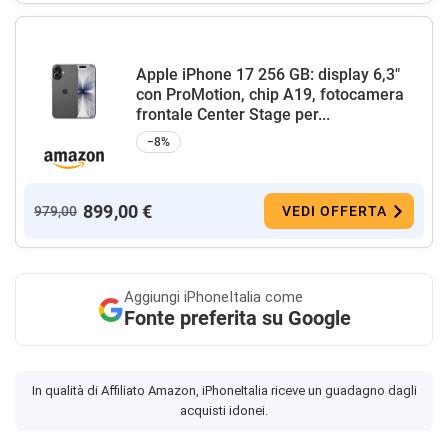
Apple iPhone 17 256 GB: display 6,3"
con ProMotion, chip A19, fotocamera
frontale Center Stage per...
−8%
899,00 €
979,00
VEDI OFFERTA
Aggiungi
iPhoneItalia come
Fonte preferita su Google
In qualità di Affiliato Amazon, iPhoneItalia riceve un guadagno dagli
acquisti idonei.