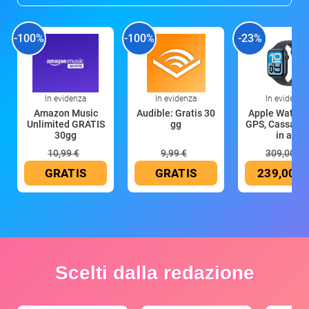
-100%
-100%
-23%
In evidenza
In evidenza
In evidenza
Amazon Music
Audible: Gratis 30
Apple Watch 
Unlimited GRATIS
gg
GPS, Cassa 4
30gg
in all
10,99 €
9,99 €
309,00 €
GRATIS
GRATIS
239,00 €
Scelti dalla redazione