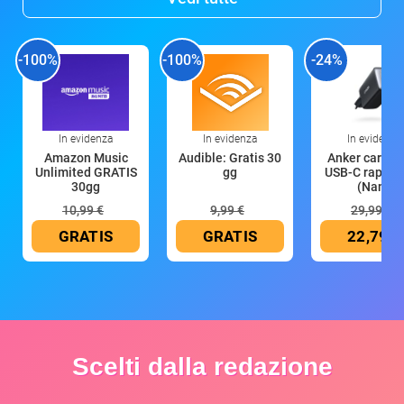
-100%
-100%
-24%
In evidenza
In evidenza
In evidenza
Amazon Music
Audible: Gratis 30
Anker caricat
Unlimited GRATIS
gg
USB-C rapido
30gg
(Nano
10,99 €
9,99 €
29,99 €
GRATIS
GRATIS
22,79 €
Scelti dalla redazione