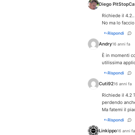
Diego PitStopCaf
Richiede il 4.2.
No ma lo faccio
Rispondi
Andry
16 anni fa
È in momenti co
utilissima appli
Rispondi
Cuti92
16 anni fa
Richiede il 4.2
perdendo anche 
Ma fatemi il pi
Rispondi
Linkippo
16 anni f