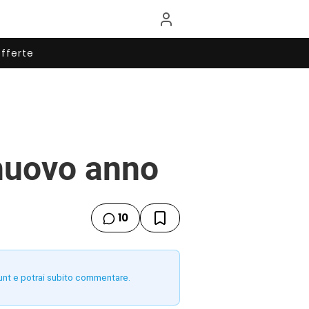
fferte
 nuovo anno
10
unt e potrai subito commentare.