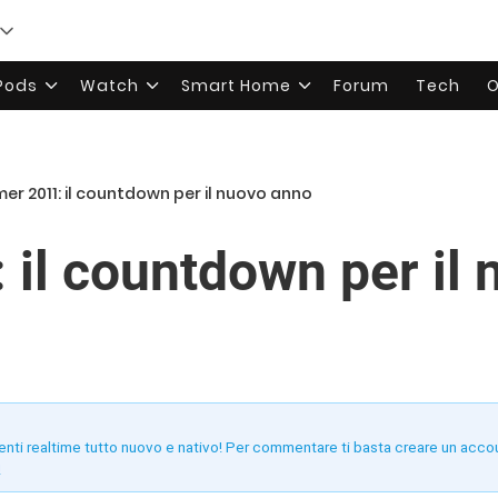
rPods
Watch
Smart Home
Forum
Tech
O
mer 2011: il countdown per il nuovo anno
 il countdown per il
enti realtime tutto nuovo e nativo! Per commentare ti basta creare un acco
!