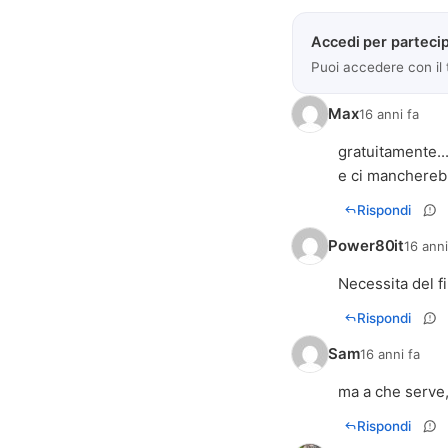
Accedi per partecip
Puoi accedere con il
Max
16 anni fa
gratuitamente..
e ci mancherebb
Rispondi
Power80it
16 anni
Necessita del fi
Rispondi
Sam
16 anni fa
ma a che serve,
Rispondi