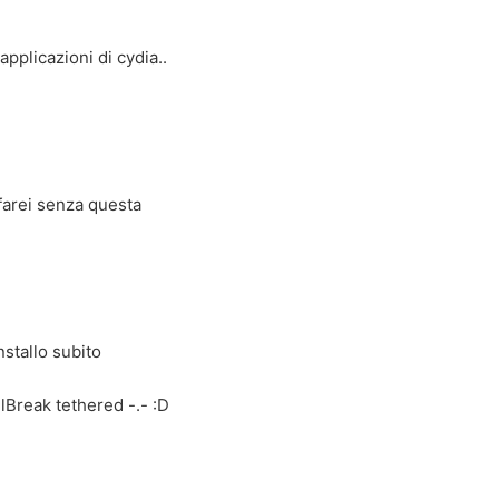
applicazioni di cydia..
farei senza questa
nstallo subito
Break tethered -.- :D