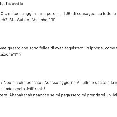
e.it
16 anni fa
. Ora mi tocca aggiornare, perdere il JB, di conseguenza tutte le 
 eh?! Si... Subito! Ahahaha 
me questo che sono felice di aver acquistato un iphone..come 
cazione?!?!?
 ?? Noo ma che peccato ! Adesso aggiorno All ultimo uscito e la i
il mio amato JailBreak !
acere! Ahahahahah neanche se mi pagassero mi prenderei un Jail
a