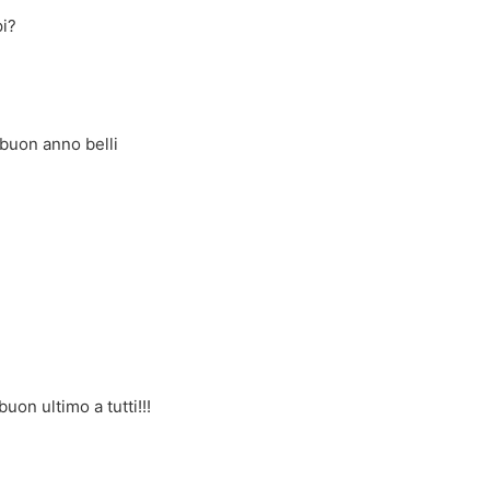
pi?
 buon anno belli
1
on ultimo a tutti!!!