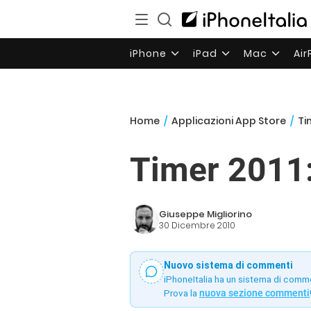
iPhone
iPad
Mac
Ai
Home
/
Applicazioni App Store
/
Ti
Timer 2011:
Giuseppe Migliorino
30 Dicembre 2010
Nuovo sistema di commenti
iPhoneItalia ha un sistema di comm
Prova la
nuova sezione commenti