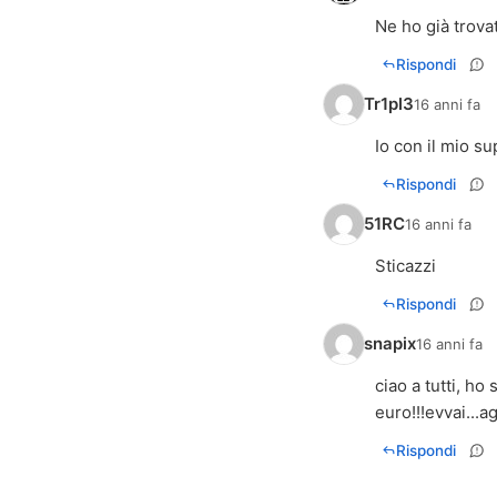
Ne ho già trova
Rispondi
Tr1pl3
16 anni fa
Io con il mio s
Rispondi
51RC
16 anni fa
Sticazzi
Rispondi
snapix
16 anni fa
ciao a tutti, ho
euro!!!evvai...
Rispondi