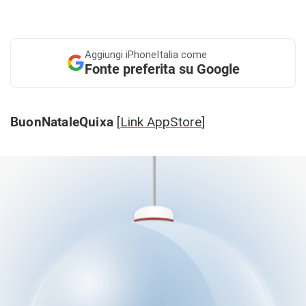
Aggiungi
iPhoneItalia come
Fonte preferita su Google
BuonNataleQuixa
[
Link AppStore
]