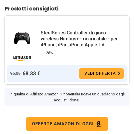
Prodotti consigliati
SteelSeries Controller di gioco
wireless Nimbus+ - ricaricabile - per
iPhone, iPad, iPod e Apple TV
−28%
68,33 €
95,08
VEDI OFFERTA
In qualità di Affiliato Amazon, iPhoneItalia riceve un guadagno dagli
acquisti idonei.
OFFERTE AMAZON DI OGGI