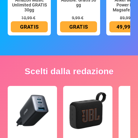
Unlimited GRATIS
gg
Power Ban
30gg
Magsafe 10
mAh
10,99 €
9,99 €
89,99 €
GRATIS
GRATIS
49,99 €
Scelti dalla redazione