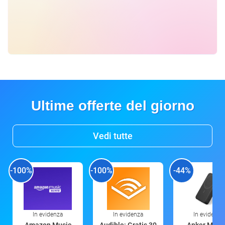
Ultime offerte del giorno
Vedi tutte
-100%
-100%
-44%
In evidenza
In evidenza
In evidenza
Amazon Music
Audible: Gratis 30
Anker Mag