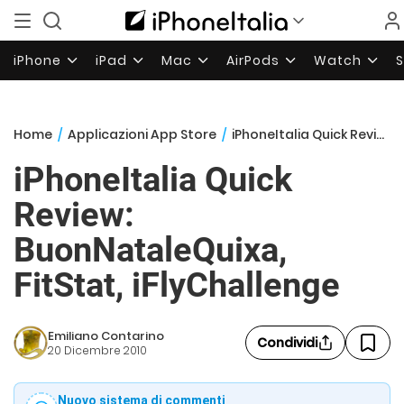
iPhone
iPad
Mac
AirPods
Watch
Home
/
Applicazioni App Store
/
iPhoneItalia Quick Review: BuonNataleQuixa, FitStat, iFlyChallenge
iPhoneItalia Quick
Review:
BuonNataleQuixa,
FitStat, iFlyChallenge
Emiliano Contarino
Condividi
20 Dicembre 2010
Nuovo sistema di commenti