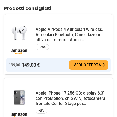
Prodotti consigliati
Apple AirPods 4 Auricolari wireless,
Auricolari Bluetooth, Cancellazione
attiva del rumore, Audio...
−25%
149,00 €
199,00
VEDI OFFERTA
Apple iPhone 17 256 GB: display 6,3"
con ProMotion, chip A19, fotocamera
frontale Center Stage per...
−8%