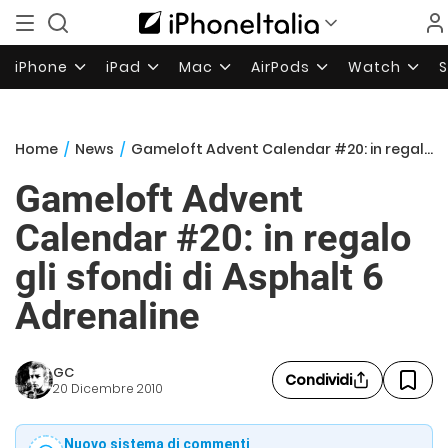
iPhone
iPad
Mac
AirPods
Watch
Home
/
News
/
Gameloft Advent Calendar #20: in regalo gli sfondi di Asphalt 6 Adrenaline
Gameloft Advent
Calendar #20: in regalo
gli sfondi di Asphalt 6
Adrenaline
GC
Condividi
20 Dicembre 2010
Nuovo sistema di commenti