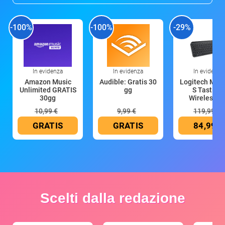
-100%
-100%
-29%
In evidenza
In evidenza
In evidenza
Amazon Music
Audible: Gratis 30
Logitech MX 
Unlimited GRATIS
gg
S Tastiera
30gg
Wireless (G
10,99 €
9,99 €
119,99 €
GRATIS
GRATIS
84,99 €
Scelti dalla redazione