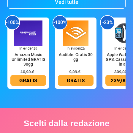
Vedi tutte
-100%
-100%
-23%
In evidenza
In evidenza
In evidenza
Amazon Music
Audible: Gratis 30
Apple Watch 
Unlimited GRATIS
gg
GPS, Cassa 4
30gg
in all
10,99 €
9,99 €
309,00 €
GRATIS
GRATIS
239,00 €
Scelti dalla redazione