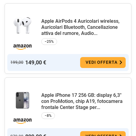
Apple AirPods 4 Auricolari wireless,
Auricolari Bluetooth, Cancellazione
attiva del rumore, Audio...
−25%
149,00 €
199,00
VEDI OFFERTA
Apple iPhone 17 256 GB: display 6,3"
con ProMotion, chip A19, fotocamera
frontale Center Stage per...
−8%