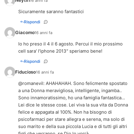
Neytiri
16 anni fa
Sicuramente saranno fantastici
Rispondi
Giacomo
16 anni fa
Io ho preso il 4 il 6 agosto. Percui il mio prossimo
cell sara' l'iphone 2013" speriamo bene!
Rispondi
Fiducioso
16 anni fa
@
romanevil
: AHAHAHAH. Sono felicmente spostato
a una Donna meravigliosa, intelligente, ingamba..
Sono innamoratissimo, ho una famiglia fantastica...
Lei dice le stesse cose. Lei viva la sua vita da Donna
felice e appagata al 100%. Non ha bisogno di
psicofarmaci per stare allegra e serena, ma solo di
suo marito e della sua piccola Lucia e di tutti gli altri
figli che verranno, se Dio lo vorrà.