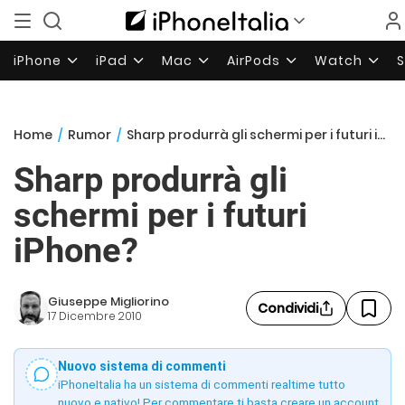
iPhone
iPad
Mac
AirPods
Watch
Home
/
Rumor
/
Sharp produrrà gli schermi per i futuri iPhone?
Sharp produrrà gli
schermi per i futuri
iPhone?
Giuseppe Migliorino
Condividi
17 Dicembre 2010
Nuovo sistema di commenti
iPhoneItalia ha un sistema di commenti realtime tutto
nuovo e nativo! Per commentare ti basta creare un account