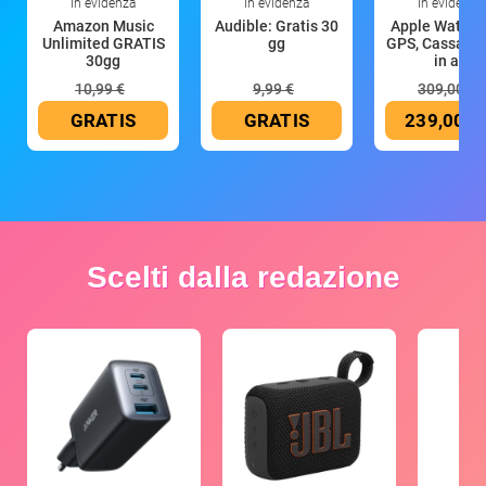
In evidenza
In evidenza
In evidenza
Amazon Music
Audible: Gratis 30
Apple Watch 
Unlimited GRATIS
gg
GPS, Cassa 4
30gg
in all
10,99 €
9,99 €
309,00 €
GRATIS
GRATIS
239,00 €
Scelti dalla redazione