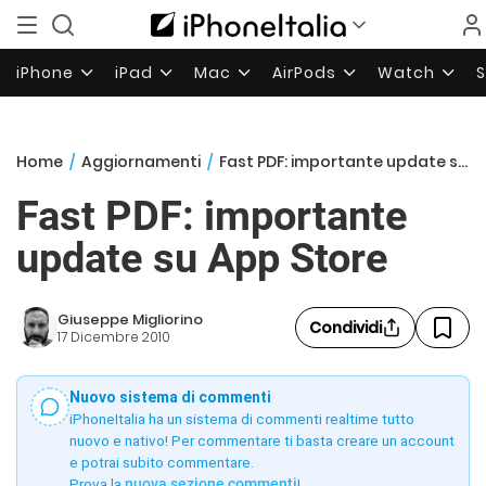
iPhone
iPad
Mac
AirPods
Watch
Home
/
Aggiornamenti
/
Fast PDF: importante update su App Store
Fast PDF: importante
update su App Store
Giuseppe Migliorino
Condividi
17 Dicembre 2010
Nuovo sistema di commenti
iPhoneItalia ha un sistema di commenti realtime tutto
nuovo e nativo! Per commentare ti basta creare un account
e potrai subito commentare.
Prova la
nuova sezione commenti
!