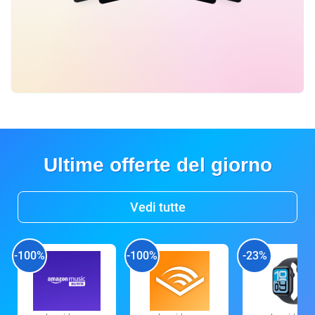
Ultime offerte del giorno
Vedi tutte
-100%
-100%
-23%