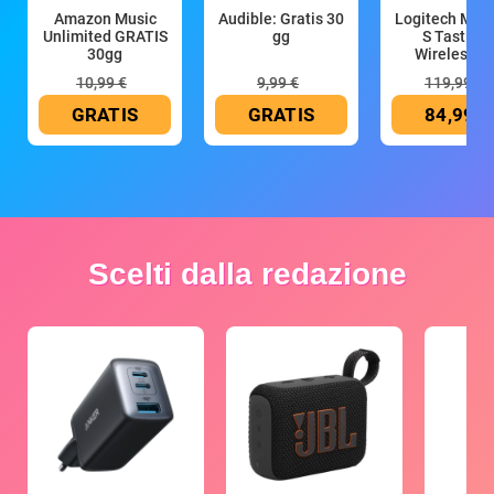
Amazon Music
Audible: Gratis 30
Logitech MX 
Unlimited GRATIS
gg
S Tastiera
30gg
Wireless (G
10,99 €
9,99 €
119,99 €
GRATIS
GRATIS
84,99 €
Scelti dalla redazione