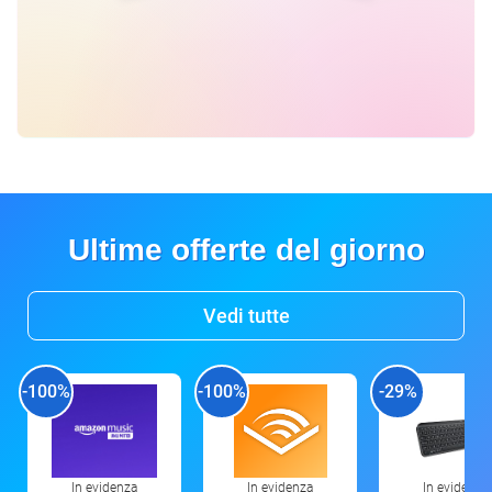
Ultime offerte del giorno
Vedi tutte
-100%
-100%
-29%
In evidenza
In evidenza
In evidenza