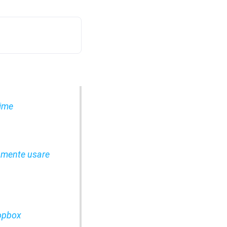
sime
iamente usare
ropbox