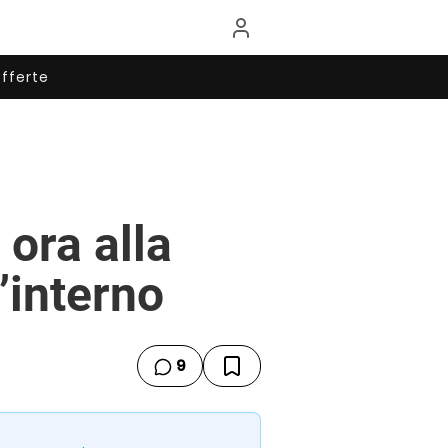
fferte
ora alla
’interno
9