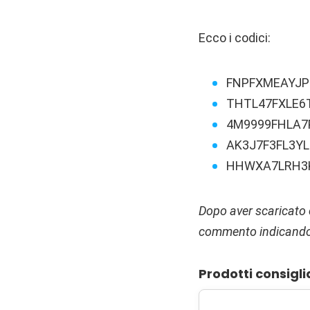
Ecco i codici:
FNPFXMEAYJP
THTL47FXLE6
4M9999FHLA7
AK3J7F3FL3YL
HHWXA7LRH3
Dopo aver scaricato c
commento indicando i
Prodotti consigli