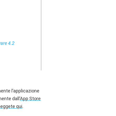
ware 4.2
ente l’applicazione
mente dall’
App Store
leggete qui
.