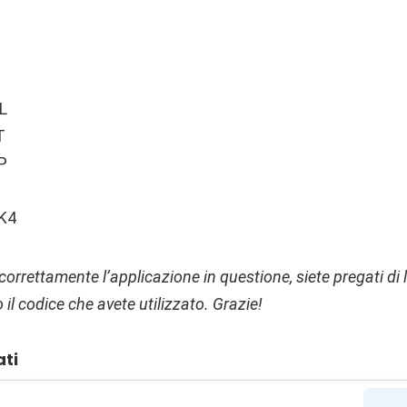
L
T
P
K4
orrettamente l’applicazione in questione, siete pregati di 
l codice che avete utilizzato. Grazie!
ati