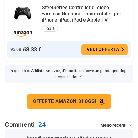
SteelSeries Controller di gioco
wireless Nimbus+ - ricaricabile - per
iPhone, iPad, iPod e Apple TV
−28%
68,33 €
95,08
VEDI OFFERTA
In qualità di Affiliato Amazon, iPhoneItalia riceve un guadagno dagli
acquisti idonei.
OFFERTE AMAZON DI OGGI
Commenti
24