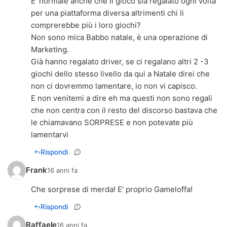
E' normale anche che il gioco sia regalato ogni volta
per una piattaforma diversa altrimenti chi li
comprerebbe più i loro giochi?
Non sono mica Babbo natale, è una operazione di
Marketing.
Già hanno regalato driver, se ci regalano altri 2 -3
giochi dello stesso livello da qui a Natale direi che
non ci dovremmo lamentare, io non vi capisco.
E non venitemi a dire eh ma questi non sono regali
che non centra con il resto del discorso bastava che
le chiamavano SORPRESE e non potevate più
lamentarvi
Rispondi
Frank
16 anni fa
Che sorprese di merda! E' proprio Gameloffa!
Rispondi
Raffaele
16 anni fa