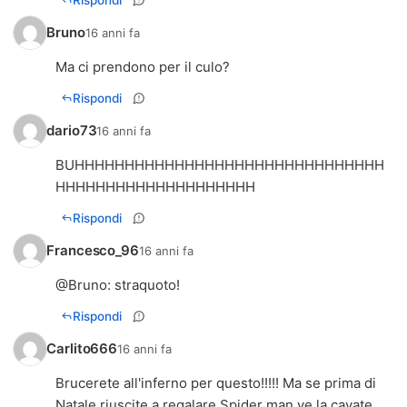
Bruno
16 anni fa
Ma ci prendono per il culo?
Rispondi
dario73
16 anni fa
BUHHHHHHHHHHHHHHHHHHHHHHHHHHHHHHH
HHHHHHHHHHHHHHHHHHHH
Rispondi
Francesco_96
16 anni fa
@Bruno: straquoto!
Rispondi
Carlito666
16 anni fa
Brucerete all'inferno per questo!!!!! Ma se prima di
Natale riuscite a regalare Spider man ve la cavate