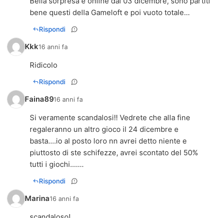
Bella sorpresa è online dal 03 dicembre, sono partiti
bene questi della Gameloft e poi vuoto totale...
Rispondi
Kkk
16 anni fa
Ridicolo
Rispondi
Faina89
16 anni fa
Si veramente scandalosi!! Vedrete che alla fine
regaleranno un altro gioco il 24 dicembre e
basta....io al posto loro nn avrei detto niente e
piuttosto di ste schifezze, avrei scontato del 50%
tutti i giochi.......
Rispondi
Marina
16 anni fa
scandaloso!